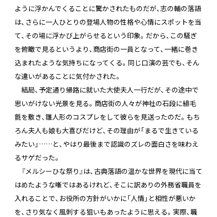
ように浮かんでくることに驚かされたものだが、志の輔の落語
は、さらに一人ひとりの登場人物の性格や心情にスポットを当
て、その場に浮かび上がらせるという印象。だから、この騒ぎ
を俯瞰で見るというより、商店街の一員となって、一緒に巻き
込まれたような気持ちになってくる。同じ口演の芸でも、そん
な違いがあることに気付かされた。
結局、予定通り帰路に就いた大使夫人一行だが、その途中で
思いがけない光景を見る。商店街の人々が神社の石段に緋毛
氈を敷き、雛人形のコスプレをして彼らを見送ったのだ。もち
ろん夫人も娘も大喜びだけど、その理由が「まるで生きている
みたい」……と、やはり最後まで認識のズレの面白さを味わえ
るサゲだった。
『メルシーひな祭り』は、古典落語の温かな世界を現代に当て
はめたような噺ではあるけれど、そこに訳ありの外務省職員を
入れることで、お役所の方針がいかに「人情」と相性が悪いか
を、さり気なく風刺する狙いもあったように思える。実際、職