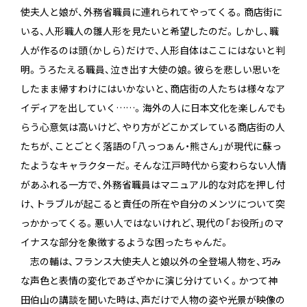
使夫人と娘が、外務省職員に連れられてやってくる。商店街に
いる、人形職人の雛人形を見たいと希望したのだ。しかし、職
人が作るのは頭（かしら）だけで、人形自体はここにはないと判
明。うろたえる職員、泣き出す大使の娘。彼らを悲しい思いを
したまま帰すわけにはいかないと、商店街の人たちは様々なア
イディアを出していく……。海外の人に日本文化を楽しんでも
らう心意気は高いけど、やり方がどこかズレている商店街の人
たちが、ことごとく落語の「八っつぁん・熊さん」が現代に蘇っ
たようなキャラクターだ。そんな江戸時代から変わらない人情
があふれる一方で、外務省職員はマニュアル的な対応を押し付
け、トラブルが起こると責任の所在や自分のメンツについて突
っかかってくる。悪い人ではないけれど、現代の「お役所」のマ
イナスな部分を象徴するような困ったちゃんだ。
志の輔は、フランス大使夫人と娘以外の全登場人物を、巧み
な声色と表情の変化であざやかに演じ分けていく。かつて神
田伯山の講談を聞いた時は、声だけで人物の姿や光景が映像の