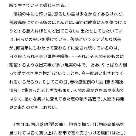
所で生きていると感じられる。」
落語の中にも怖い話、恐ろしい話は少なからずあるけれど、
普段高座にかかる噺のほとんどは、確かに故意に人を傷つけよ
うとする悪人はほとんど出てこない。出たとしてもたいてい
は、何らかの報いを受けている。落語というシンプルな話芸
が、何百年にもわたって変わらずに愛され続けているのは、
日々報じられる辛い事件や紛争……それこそ人間そのものに
絶望するような出来事が多い現実の中で、「ああ、やっぱり人間
って愛すべき生き物だ」ということを、今一度思い出させてく
れるからだろう。そしてこの日、春秋座恒例の「立川志の輔独
演会」に集まった老若男女もまた、人間の愚かさを毒や皮肉で
はなく、温かな笑いに変えてきた志の輔の話芸で、人間の再発
見に来たのかもしれない。
1本目は、古典落語『猫の皿』。地方で掘り出し物の骨董品を
見つけては安く買い上げ、都市で高く売りつける旗師（はたし）