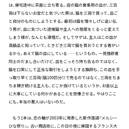
は、帰宅途中に茶屋に立ち寄る。店の猫の食事用の皿が、三百
両は下らないお宝だと気づいた男は、猫を三両で買って、皿ご
と自分のものにしようとする。最初は猫を憎々しげに追い払
う男が、皿に気づいた途端猫や主人への態度をくるっと変えて
しまう様が、なんとも滑稽だ。そしてサゲは、主人はこの皿が
高級品と知っていて、ときどき三両で猫を買おうとする者がい
るから、あえて猫の皿にしている……というもの。一見強欲者
同士のだまし合いだけど、皿をこっそり持ち去るのではなく、
猫を口実にして正当な取引をしようとする旗師も、この皿を手
っ取り早く三百両（猫100匹分！）で売るのではなく、三両をちま
ちま稼ぎ続ける主人も、どこか抜けているというか、お金以上
に大事にしている何かがあることを想像させる。やはりここ
にも、本当の悪人はいないのだ。
もう1本は、志の輔が2003年に発表した新作落語『メルシー
ひな祭り』。古い商店街に、この日の夜に帰国するフランス大