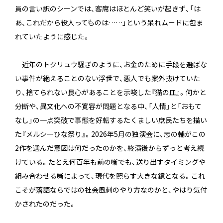
員の言い訳のシーンでは、客席はほとんど笑いが起きず、「は
あ、これだから役人ってものは……」という呆れムードに包ま
れていたように感じた。
近年のトクリュウ騒ぎのように、お金のために手段を選ばな
い事件が絶えることのない浮世で、悪人でも案外抜けていた
り、捨てられない良心があることを示唆した『猫の皿』。何かと
分断や、異文化への不寛容が問題となる中、「人情」と「おもて
なし」の一点突破で事態を好転するたくましい庶民たちを描い
た『メルシーひな祭り』。2026年5月の独演会に、志の輔がこの
2作を選んだ意図は何だったのかを、終演後からずっと考え続
けている。たとえ何百年も前の噺でも、送り出すタイミングや
組み合わせる噺によって、現代を照らす大きな鏡となる。これ
こそが落語ならではの社会風刺のやり方なのかと、やはり気付
かされたのだった。