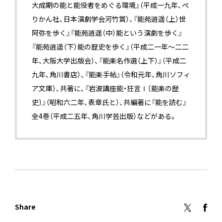
大成期の能と能役者をめぐる環境』（平成一九年、ぺ
りかん社、日本演劇学会河竹賞）、『能苑逍遥（上）世
阿弥を歩く』『能苑逍遥（中）能という演劇を歩く』
『能苑逍遥（下）能の歴史を歩く』（平成二一年～二二
年、大阪大学出版会）、『能楽名作選（上下）』（平成二
九年、角川書店）、『能楽手帖』（令和元年、角川ソフィ
ア文庫）、共著に、『岩波講座能・狂言Ⅰ〔能楽の歴
史〕』（昭和六二年、表章氏と）、共編著に『能を読む』
全4巻（平成二五年、角川学芸出版）などがある。
Share