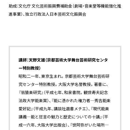
助成：文化庁 文化芸術振興費補助金（劇場・音楽堂等機能強化推
進事業）、独立行政法人日本芸術文化振興会
講師：天野文雄（京都芸術大学舞台芸術研究センタ
ー特別教授）
昭和二一年、東京生まれ。京都芸術大学舞台芸術研
究センター特別教授。大阪大学名誉教授。著書に、
『翁猿楽研究』（平成七年、和泉書院。観世寿夫記念
法政大学能楽賞）、『能に憑かれた権力者―秀吉能楽
愛好記』（平成九年、講談社選書メチエ）、『現代能楽
講義―能と狂言の魅力と歴史についての十講』（平
成一六年、大阪大学出版会）、『世阿弥がいた場所―