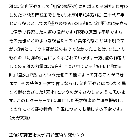
雅は、父世阿弥をして「祖父（観阿弥）にも越えたる堪能」と言わ
しめた才能の持ち主でしたが、永享4年（1432）に、三十代前半
という役者としての「盛りの極み」の時期に、父世阿弥に先立っ
て伊勢で客死した悲運の役者です（客死の原因は不明です）。
その元雅がどのような役者だったか具体的なことは不明です
が、役者としての才能が並のものでなかったことは、なにより
も右の世阿弥の発言によく示されています。一方、能の作者と
しての元雅の力量は、現在も上演されている『隅田川』『弱法
師』『盛久』『歌占』という元雅作の能によって知ることができ
ます。その特色を一言で言うならば、父世阿弥とはまったく異
なる能をめざした「天才」というのがふさわしいように思いま
す。このレクチャーでは、早世した天才役者の生涯を概観し、
その作になる能の特色―作風についてお話しする予定です。
（天野文雄）
主催：京都芸術大学 舞台芸術研究センター