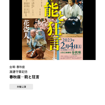
会場：
春秋座
渡邊守章記念
春秋座―能と狂言
主催公演