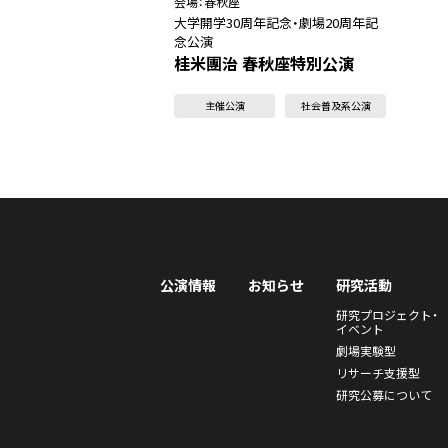
会場：
春秋座
大学開学30周年記念・劇場20周年記
念公演
桂米團治 春秋座特別公演
主催公演
社会普及系公演
公演情報
お知らせ
研究活動
研究プロジェクト・
イベント
劇場実験型
リサーチ支援型
研究公募について