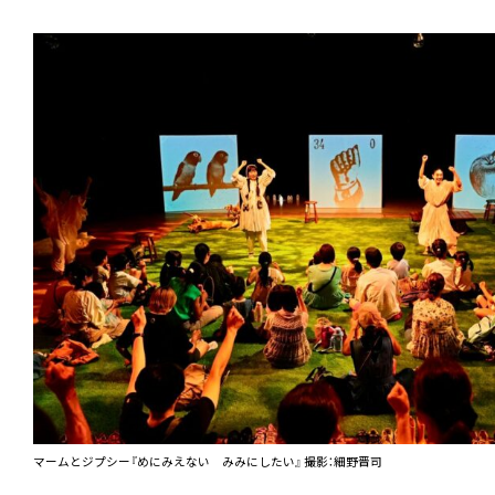
マームとジプシー『めにみえない みみにしたい』 撮影：細野晋司