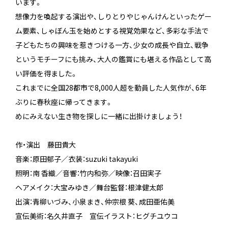
います。
想像力を喚起する演出や、しりとりやじゃんけんといったゲー
ム要素、しゃぼん玉を始めとする視覚効果など、多彩な手法で
子どもたちの興味を惹きつける一方、少女の成長や自立、戦争
というモチーフにも挑み、大人の鑑賞にも堪える作品として高
い評価を得ました。
これまでに全国28都市で8,000人超を動員した人気作が、6年
ぶりに春秋座に帰ってきます。
めにみえない生き物を探しに一緒に出掛けましょう！
作・演出 藤田貴大
音楽：原田郁子／衣装：suzuki takayuki
照明：南 香織／音響：竹内和弥／映像：召田実子
ヘアメイク：大宝みゆき／舞台監督：根津健太郎
出演：青柳いづみ、小泉まき、仲宗根 葵、成田亜佑美
宣伝美術：名久井直子 宣伝イラスト：ヒグチユウコ