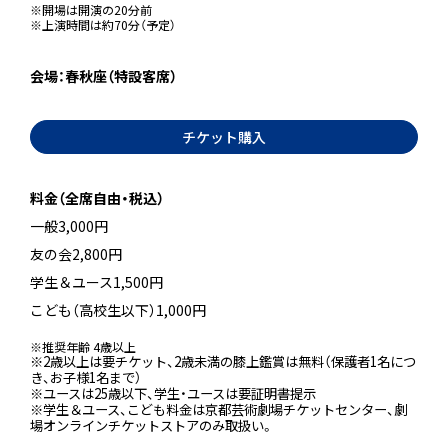
※開場は開演の20分前
※上演時間は約70分（予定）
会場：春秋座（特設客席）
チケット購入
料金（全席自由・税込）
一般3,000円
友の会2,800円
学生＆ユース1,500円
こども（高校生以下）1,000円
※推奨年齢 4歳以上
※2歳以上は要チケット、2歳未満の膝上鑑賞は無料（保護者1名につ
き、お子様1名まで）
※ユースは25歳以下、学生・ユースは要証明書提示
※学生＆ユース、こども料金は京都芸術劇場チケットセンター、劇
場オンラインチケットストアのみ取扱い。