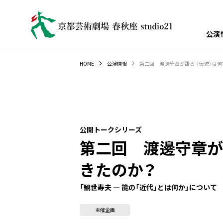
公演
第二回 渡邊守章が語る 〈伝統〉は
HOME
公演情報
公開トークシリーズ
第二回 渡邊守章が
きたのか？
「観世寿夫 — 能の「近代」とは何か」について
主催企画