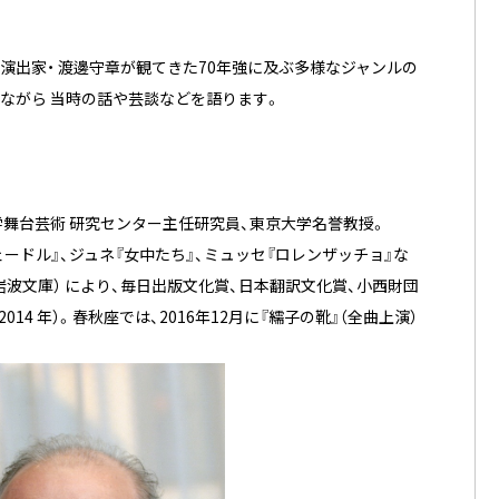
演出家・ 渡邊守章が観てきた70年強に及ぶ多様なジャンルの
ながら 当時の話や芸談などを語ります。
学舞台芸術 研究センター主任研究員、東京大学名誉教授。
ェードル』、ジュネ『女中たち』、ミュッセ『ロレンザッチョ』な
下／岩波文庫） により、毎日出版文化賞、日本翻訳文化賞、小西財団
14 年）。春秋座では、2016年12月に『繻子の靴』（全曲上演）