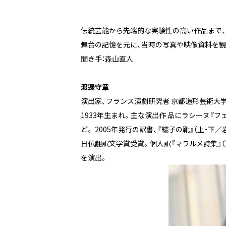
伝統芸能から先端的な実験性の高い作品まで、
舞台の記憶を元に、当時の写真や映像資料を観
聞き手：森山直人
渡邊守章
演出家、フランス演劇研究者 京都造形芸術大
1933年生まれ。主な演出作 品にラシーヌ『フ
ど。 2005年発行の訳書、『繻子の靴』（上・
日仏翻訳文学賞受賞。個人訳『マラルメ詩集』（20
を演出。