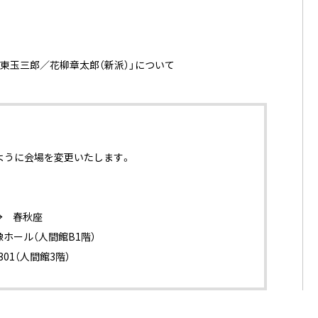
東玉三郎／花柳章太郎（新派）」について
ように会場を変更いたします。
→ 春秋座
像ホール（人間館B1階）
01（人間館3階）