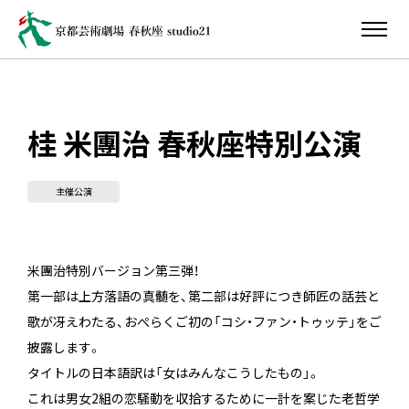
桂 米團治 春秋座特別公演
主催公演
米團治特別バージョン第三弾！
第一部は上方落語の真髄を、第二部は好評につき師匠の話芸と
歌が冴えわたる、おぺらくご初の「コシ・ファン・トゥッテ」をご
披露します。
タイトルの日本語訳は「女はみんなこうしたもの」。
これは男女2組の恋騒動を収拾するために一計を案じた老哲学