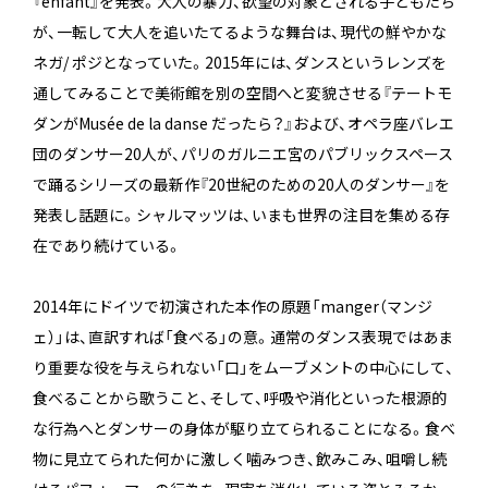
『enfant』を発表。大人の暴力、欲望の対象とされる子どもたち
が、一転して大人を追いたてるような舞台は、現代の鮮やかな
ネガ/ ポジとなっていた。2015年には、ダンスというレンズを
通してみることで美術館を別の空間へと変貌させる『テートモ
ダンがMusée de la danse だったら？』および、オペラ座バレエ
団のダンサー20人が、パリのガルニエ宮のパブリックスペース
で踊るシリーズの最新作『20世紀のための20人のダンサー』を
発表し話題に。シャルマッツは、いまも世界の注目を集める存
在であり続けている。
2014年にドイツで初演された本作の原題「manger（マンジ
ェ）」は、直訳すれば「食べる」の意。通常のダンス表現ではあま
り重要な役を与えられない「口」をムーブメントの中心にして、
食べることから歌うこと、そして、呼吸や消化といった根源的
な行為へとダンサーの身体が駆り立てられることになる。食べ
物に見立てられた何かに激しく噛みつき、飲みこみ、咀嚼し続