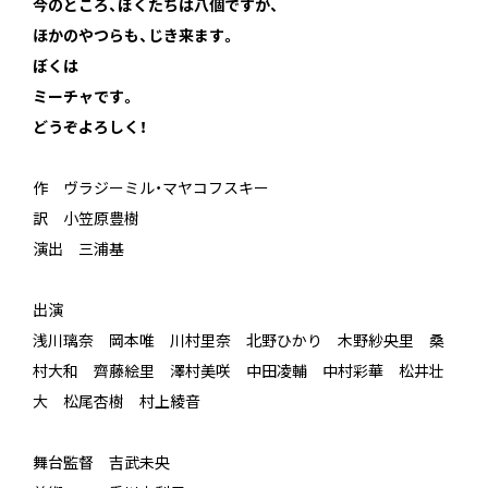
今のところ、ぼくたちは八個ですが、
ほかのやつらも、じき来ます。
ぼくは
ミーチャです。
どうぞよろしく！
作 ヴラジーミル・マヤコフスキー
訳 小笠原豊樹
演出 三浦基
出演
浅川璃奈 岡本唯 川村里奈 北野ひかり 木野紗央里 桑
村大和 齊藤絵里 澤村美咲 中田凌輔 中村彩華 松井壮
大 松尾杏樹 村上綾音
舞台監督 吉武未央