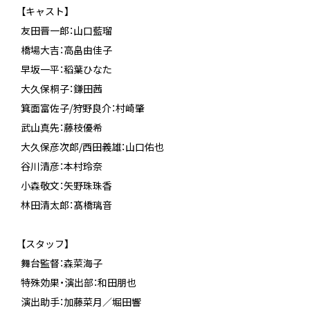
【キャスト】
友田晋一郎：山口藍瑠
橋場大吉：高畠由佳子
早坂一平：稻葉ひなた
大久保桐子：鎌田茜
箕面富佐子/狩野良介：村崎肇
武山真先：藤枝優希
大久保彦次郎/西田義雄：山口佑也
谷川清彦：本村玲奈
小森敬文：矢野珠珠香
林田清太郎：髙橋璃音
【スタッフ】
舞台監督：森菜海子
特殊効果・演出部：和田朋也
演出助手：加藤菜月／堀田響