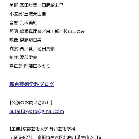
美術：冨田歩実／田尻絵未里
小道具：土岐茉由佳
音響：荒木美紅
照明：嶋添真理奈／白川郁／杉山このみ
映像：伊藤明日果
衣裳：西川葵／池田真結
制作：渡部愛美
宣伝美術：藤田みのり
舞台芸術学科ブログ
【公演のお問い合わせ】
butai13kyoto@gmail.com
【主催】京都芸術大学 舞台芸術学科
〒606-8271 京都市左京区北白川瓜生山2-116