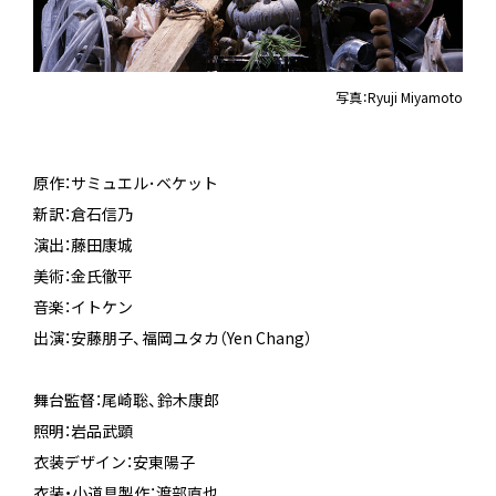
写真：Ryuji Miyamoto
原作：サミュエル･ベケット
新訳：倉石信乃
演出：藤田康城
美術：金氏徹平
音楽：イトケン
出演：安藤朋子、福岡ユタカ（Yen Chang）
舞台監督：尾崎聡、鈴木康郎
照明：岩品武顕
衣装デザイン：安東陽子
衣装・小道具製作：渡部直也