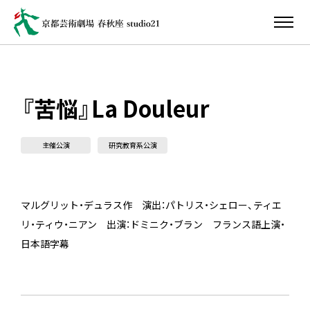
『苦悩』La Douleur
主催公演
研究教育系公演
マルグリット・デュラス作 演出：パトリス・シェロー、ティエ
リ・ティウ・ニアン 出演：ドミニク・ブラン フランス語上演・
日本語字幕