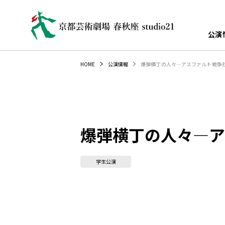
公演
爆弾横丁の人々―アスファルト戦争
HOME
公演情報
爆弾横丁の人々―ア
学生公演