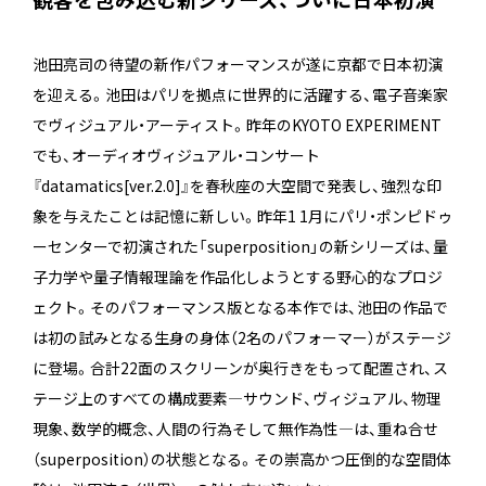
池田亮司の待望の新作パフォーマンスが遂に京都で日本初演
を迎える。池田はパリを拠点に世界的に活躍する、電子音楽家
でヴィジュアル・アーティスト。昨年のKYOTO EXPERIMENT
でも、オーディオヴィジュアル・コンサート
『datamatics[ver.2.0]』を春秋座の大空間で発表し、強烈な印
象を与えたことは記憶に新しい。昨年1 1月にパリ・ポンピドゥ
ーセンターで初演された「superposition」の新シリーズは、量
子力学や量子情報理論を作品化しようとする野心的なプロジ
ェクト。そのパフォーマンス版となる本作では、池田の作品で
は初の試みとなる生身の身体（2名のパフォーマー）がステージ
に登場。合計22面のスクリーンが奥行きをもって配置され、ス
テージ上のすべての構成要素―サウンド、ヴィジュアル、物理
現象、数学的概念、人間の行為そして無作為性―は、重ね合せ
（superposition）の状態となる。その崇高かつ圧倒的な空間体