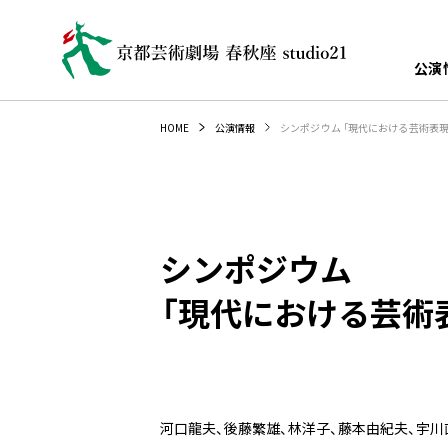
公演
シンポジウム 「現代における芸術表現
HOME
公演情報
シンポジウム
「現代における芸術表
河口龍夫、後藤繁雄、林洋子、藤本由紀夫、宇川