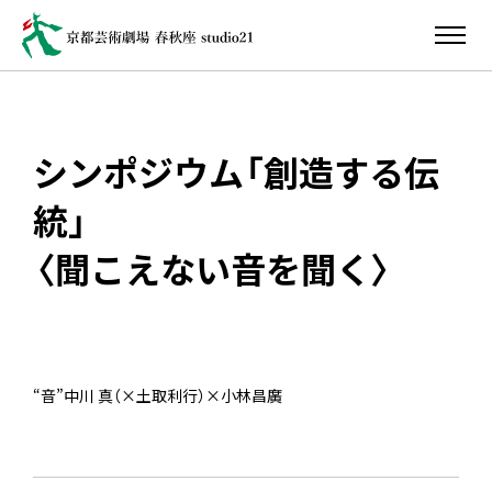
シンポジウム「創造する伝
統」
〈聞こえない音を聞く〉
“音”中川 真（×土取利行）×小林昌廣