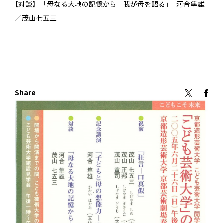
【対談】 「母なる大地の記憶から－我が母を語る」 河合隼雄
／茂山七五三
Share