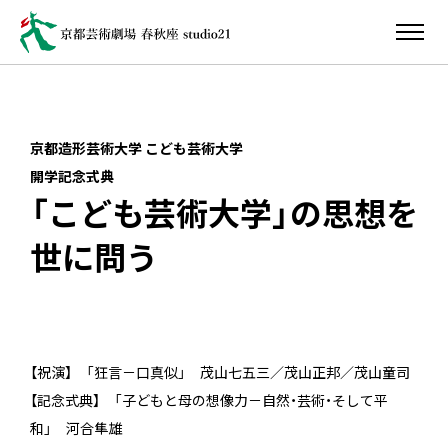
京都造形芸術大学 こども芸術大学
開学記念式典
「こども芸術大学」の思想を
世に問う
【祝演】 「狂言－口真似」 茂山七五三／茂山正邦／茂山童司
【記念式典】 「子どもと母の想像力－自然・芸術・そして平
和」 河合隼雄