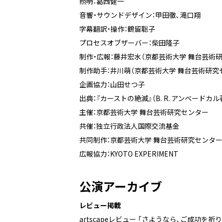
照明：葛西健一
音響・サウンドデザイン：甲田徹、滝口翔
字幕翻訳・操作：鶴留聡子
プロセスオブザーバー：柴田隆子
制作・広報：藤井宏水（京都芸術大学 舞台芸術
制作助手：井川萌（京都芸術大学 舞台芸術研究
企画協力：山田せつ子
出典：『カーストの絶滅』（B. R. アンベードカ
主催：京都芸術大学 舞台芸術研究センター
共催：独立行政法人国際交流基金
共同制作：京都芸術大学 舞台芸術研究センタ
広報協力：KYOTO EXPERIMENT
公演アーカイブ
レビュー掲載
artscapeレビュー 「さようなら、ご成功を