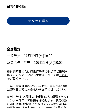
会場：春秋座
チケット購入
全席指定
一般発売 10月12日(水)10:00
友の会先行発売 10月11日(火)10:00
※体調不良または感染症予防の観点でご来場を
控える方への払い戻し手続きについては
こちら
をご覧ください。
※当日精算は実施いたしません。事前予約分は
公演前日までにお支払いをお済ませください。
※当日券は、各開演の1時間前より、劇場チケット
センター窓口にて販売を開始します。予定枚数
に達し次第、取扱終了となります。なお、当日券
の事前予約は出来ませんので、予めご了承くださ