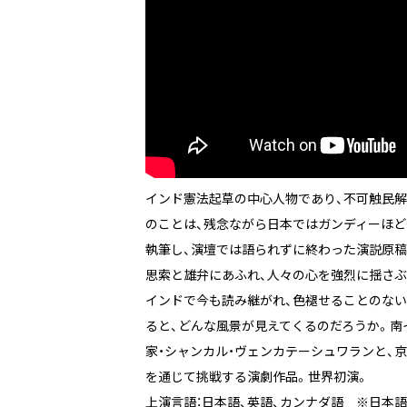
インド憲法起草の中心人物であり、不可触民解放運動
のことは、残念ながら日本ではガンディーほど
執筆し、演壇では語られずに終わった演説原稿『
思索と雄弁にあふれ、人々の心を強烈に揺さぶ
インドで今も読み継がれ、色褪せることのない
ると、どんな風景が見えてくるのだろうか。南
家・シャンカル・ヴェンカテーシュワランと、
を通じて挑戦する演劇作品。世界初演。
上演言語：日本語、英語、カンナダ語 ※日本