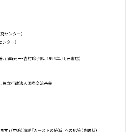
研究センター）
センター）
ル著、山崎元一・吉村玲子訳、1994年、明石書店）
ー、独立行政法人国際交流基金
祈ります」（中略）演説『カーストの絶滅』への応答（高嶋慈）