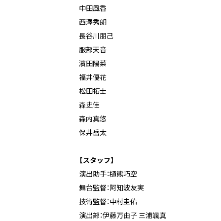
中田風香
西澤秀朗
長谷川朋己
服部天音
濱田陽菜
福井優花
松田拓士
森史佳
森内真悠
保井岳太
【スタッフ】
演出助手：樋熊巧空
舞台監督：阿知波友実
技術監督：中村圭佑
演出部：伊藤万由子 三浦颯真