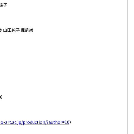
陽子
美 山田純子 倪凱樂
）
6
o-art.ac.jp/production/?author=10
）