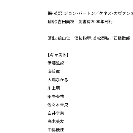
編・英訳：ジョン・バートン／ケネス・カヴァン
翻訳：吉田美枝 劇書房2000年刊行
演出：鵜山仁 演技指導：若松泰弘／石橋徹郎
【キャスト】
伊藤鉱起
海﨑翼
大場ひかる
川上萌
粂野泰祐
佐々木未央
白井李奈
高木美友
中島優佳