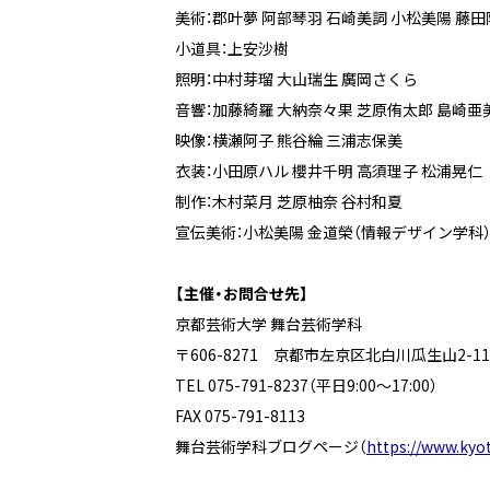
美術：郡叶夢 阿部琴羽 石崎美詞 小松美陽 藤田
小道具：上安沙樹
照明：中村芽瑠 大山瑞生 廣岡さくら
音響：加藤綺羅 大納奈々果 芝原侑太郎 島崎亜
映像：横瀬阿子 熊谷綸 三浦志保美
衣装：小田原ハル 櫻井千明 高須理子 松浦晃仁
制作：木村菜月 芝原柚奈 谷村和夏
宣伝美術：小松美陽 金道榮（情報デザイン学科
【主催・お問合せ先】
京都芸術大学 舞台芸術学科
〒606-8271 京都市左京区北白川瓜生山2-11
TEL 075-791-8237（平日9:00〜17:00）
FAX 075-791-8113
舞台芸術学科ブログページ（
https://www.kyot