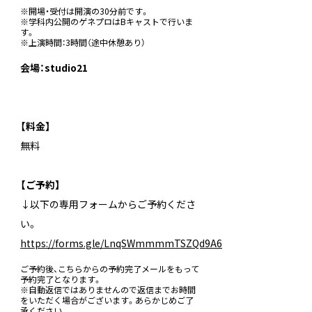
※開場・受付は開演の30分前です。
※学科内公開のゲネプロはBキャストで行いま
す。
※上演時間：3時間（途中休憩あり）
会場：studio21
【料金】
無料
【ご予約】
↓以下の専用フォームからご予約くださ
い。
https://forms.gle/LnqSWmmmmTSZQd9A6
ご予約後、こちらからの予約完了メールをもって
予約完了となります。
※自動返信ではありませんので返信までお時間
をいただく場合がございます。あらかじめご了
承ください。