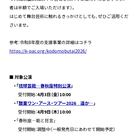
者は半額でご入場いただけます）。
はじめて舞台芸術に触れるきっかけとしても、ぜひご活用くだ
さいませ。
参考：令和8年度の支援事業の詳細はコチラ
https://k-pac.org/kodomobutai2026/
■ 対象公演
・「
琉球芸能―春秋座特別公演
」
受付開始：
4月3日（金）10:00
・「
鼓童ワン・アース・ツアー2026 遥か―
」
受付開始：
4月9日（木）10:00
・
「春秋座―能と狂言」
受付開始：調整中（一般発売日にあわせて開始予定）