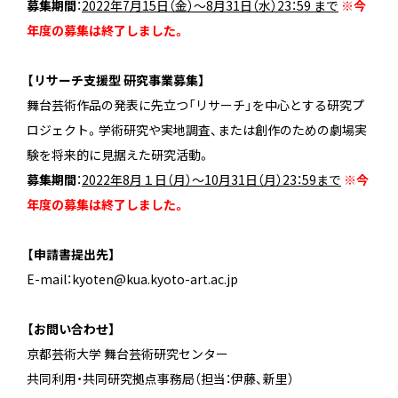
募集期間
：
2022年7月15日（金）～8月31日（水）23：59 まで
※今
年度の募集は終了しました。
【リサーチ支援型 研究事業募集】
舞台芸術作品の発表に先立つ「リサーチ」を中心とする研究プ
ロジェクト。学術研究や実地調査、または創作のための劇場実
験を将来的に見据えた研究活動。
募集期間
：
2022年8月１日（月）～10月31日（月）23：59まで
※今
年度の募集は終了しました。
【申請書提出先】
E-mail：kyoten@kua.kyoto-art.ac.jp
【お問い合わせ】
京都芸術大学 舞台芸術研究センター
共同利用・共同研究拠点事務局（担当：伊藤、新里）