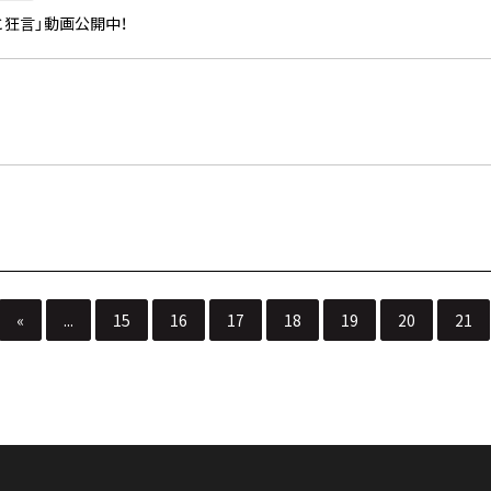
京舞と狂言」動画公開中！
«
...
15
16
17
18
19
20
21