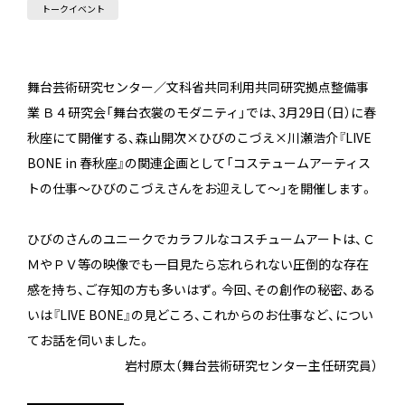
トークイベント
舞台芸術研究センター／文科省共同利用共同研究拠点整備事
業 Ｂ４研究会「舞台衣裳のモダニティ」では、3月29日（日）に春
秋座にて開催する、森山開次×ひびのこづえ×川瀬浩介『LIVE
BONE in 春秋座』の関連企画として「コステュームアーティス
トの仕事～ひびのこづえさんをお迎えして～」を開催します。
ひびのさんのユニークでカラフルなコスチュームアートは、Ｃ
ＭやＰＶ等の映像でも一目見たら忘れられない圧倒的な存在
感を持ち、ご存知の方も多いはず。今回、その創作の秘密、ある
いは『LIVE BONE』の見どころ、これからのお仕事など、につい
てお話を伺いました。
岩村原太（舞台芸術研究センター主任研究員）