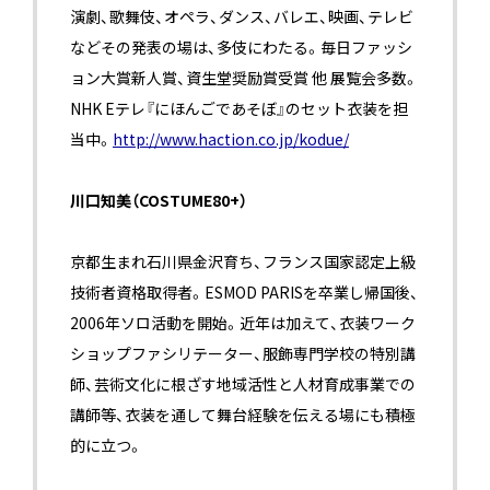
演劇、歌舞伎、オペラ、ダンス、バレエ、映画、テレビ
などその発表の場は、多伎にわたる。毎日ファッシ
ョン大賞新人賞、資生堂奨励賞受賞 他 展覧会多数。
NHK Eテレ『にほんごであそぼ』のセット衣装を担
当中。
http://www.haction.co.jp/kodue/
川口知美（COSTUME80+）
京都生まれ石川県金沢育ち、フランス国家認定上級
技術者資格取得者。ESMOD PARISを卒業し帰国後、
2006年ソロ活動を開始。近年は加えて、衣装ワーク
ショップファシリテーター、服飾専門学校の特別講
師、芸術文化に根ざす地域活性と人材育成事業での
講師等、衣装を通して舞台経験を伝える場にも積極
的に立つ。