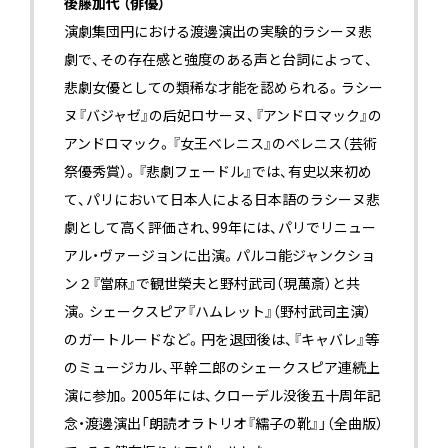
後藤加代 （俳優）
演劇集団円における渡邊演出の実験的ラシーヌ悲
劇で、その存在感と強度のある声と台詞によって、
悲劇女優としての類稀な才能を認められる。ラシー
ヌ『バジャゼ』の后妃ロサーヌ、『アンドロマック』の
アンドロマック。『女王ベレニス』のベレニス（芸術
祭優秀賞）。『悲劇フェードル』では、有史以来初め
て、パリにおいて日本人による日本語のラシーヌ悲
劇として高く評価され、99年には、パリでリニュー
アル・ヴァージョンに出演。パルコ能ジャンクショ
ン２『當麻』で観世榮夫と野村武司（現萬斎）と共
演。シェークスピア『ハムレット』（野村武司主演）
のガートルードなど。円を退団後は、『キャバレ』等
のミュージカル、平幹二郎のシェークスピア連続上
演に参加。2005年には、クローデル没後五十周年記
念・渡邊演出「朗読オラトリオ『繻子の靴』」（全曲版）