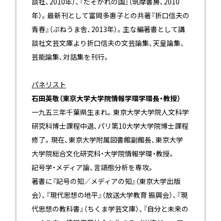
談社、2010年）、『たそがれの国』（筑摩書房、2010
年）。最新刊として富岡多惠子との共著『折口信夫の
青春』（ぷねうま舎、2013年）。主な編著書として講
談社文芸文庫より折口信夫の文芸論集、天皇論集、
芸能論集、対話集を刊行。
パネリスト
石田英敬（東京大学大学院情報学環学環長・教授）
一九五三年千葉県生まれ。東京大学大学院人文科学
研究科博士課程中退、パリ第10大学大学院博士課程
修了。現在、東京大学附属図書館副館長、東京大学
大学院総合文化研究科・大学院情報学環・教授。
記号学・メディア論、言語態分析を専攻。
著書に『記号の知／メディアの知』（東京大学出版
会）、『現代思想の地平』（放送大学教育 振興会）、『現
代思想の教科書』（ちくま学芸文庫）、『自分と未来の