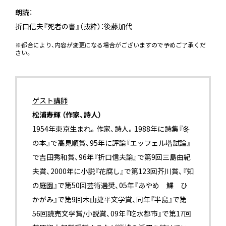
朗読：
折口信夫『死者の書』（抜粋）：後藤加代
※都合により、内容が変更になる場合がございますので予めご了承くだ
さい。
ゲスト講師
松浦寿輝 （作家、詩人）
1954年東京生まれ。作家、詩人。1988年に詩集『冬
の本』で高見順賞、95年に評論『エッフェル塔試論』
で吉田秀和賞、96年『折口信夫論』で第9回三島由紀
夫賞、2000年に小説『花腐し』で第123回芥川賞、『知
の庭園』で第50回芸術選奨、05年『あやめ 鰈 ひ
かがみ』で第9回木山捷平文学賞、同年『半島』で第
56回読売文学賞/小説賞、09年『吃水都市』で第17回