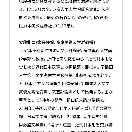
萩原朔太郎賞受賞するなど縦横の活躍を続けてい
る。12年3月まで、東京大学大学院総合文化研究科
教授を務めた。最近の著作に『川の光』『川の光 外
伝』（中央公論新社、07、12年）。
安藤礼二（文芸評論、多摩美術大学准教授）
1967年東京都生まれ。文芸評論家、多摩美術大学美
術学部准教授。折口信夫研究を中心に近代日本思想
史および近代日本表現史の再構築を目指す。早稲田
大学第一文学考古学専修卒業。出版社勤務を経て、
2002年、「神々の闘争――折口信夫論」で群像新人文学
賞優秀賞を受賞し文芸評論家として出発する。主な
著書として『神々の闘争 折口信夫論』（講談社、
2004年、芸術選奨文部科学大臣新人賞）、『光の曼陀
羅 日本文学論』（講談社、2008年、大江健三郎賞、
伊藤整文学賞）、『場所と産霊 近代日本思想史』（講