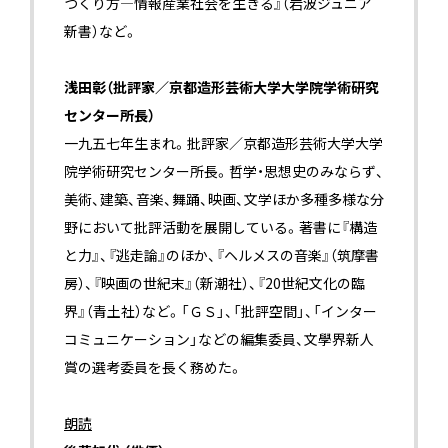
つくり方―情報産業社会を生きる』（岩波ジュニア
新書）など。
浅田彰（批評家／京都造形芸術大学大学院学術研究
センター所長）
一九五七年生まれ。批評家／京都造形芸術大学大学
院学術研究センター所長。哲学・思想史のみならず、
美術、建築、音楽、舞踊、映画、文学ほか多種多様な分
野において批評活動を展開している。著書に『構造
と力』、『逃走論』のほか、『ヘルメスの音楽』（筑摩書
房）、『映画の世紀末』（新潮社）、『20世紀文化の臨
界』（青土社）など。「ＧＳ」、「批評空間」、「インター
コミュニケーション」などの編集委員、文學界新人
賞の選考委員を長く務めた。
朗読