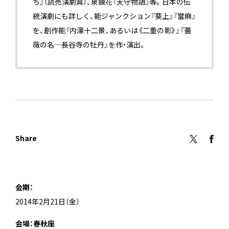
ち』（読売演劇賞）、泉鏡花『天守物語』等。日本の伝
統演劇にも詳しく、能ジャンクション『葵上』『當麻』
を、創作能『内濠十二景、あるいは《二重の影》』『薔
薇の名―長谷寺の牡丹』を作・演出。
Share
会期：
2014年2月21日（金）
会場：春秋座