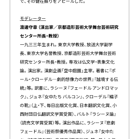
で、その健在振りをアピールした。
モデレーター
渡邊守章 （演出家／京都造形芸術大学舞台芸術研究
センター所長・教授）
一九三三年生まれ。東京大学教授、放送大学副学
長、東京大学名誉教授、京都造形芸術大学舞台芸術
研究センター所長・教授。専攻は仏文学・表象文化
論。演出家。演劇企画「空中庭園」主宰。著書に『ポ
ール・クローデル―劇的想像力の世界』『越境する伝
統』等。訳書に、ラシーヌ『フェードル アンドロマッ
ク』、ジュネ『女中たち バルコン』、クローデル『繻子
の靴』（上・下、毎日出版文化賞、日本翻訳文化賞、小
西財団日仏翻訳文学賞受賞）、バルト『ラシーヌ論』
（読売文学賞受賞）等。演出作品に、ラシーヌ『悲劇
フェードル』（芸術祭優秀作品賞）、ジュネ『女中た