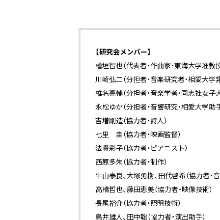
【研究会メンバー】
檜垣智也（代表者・作曲家・東海大学准教授
川崎弘二（分担者・音楽研究者・相愛大学
椎名亮輔（分担者・音楽学者・同志社女子
永松ゆか（分担者・音響研究・相愛大学助手
吉増剛造（協力者・詩人）
七里 圭（協力者・映画監督）
法貴彩子（協力者・ピアニスト）
西原多朱（協力者・制作）
牛山泰良、大塚勇樹、田代啓希（協力者・音
高橋哲也、藤田恵美（協力者・映像技術）
長尾裕介（協力者・照明技術）
鳥井雄人、田中聡（協力者・演出助手）