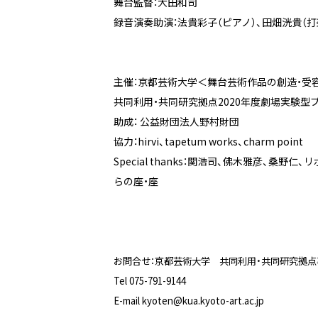
舞台監督：大田和司
録音演奏助演：法貴彩子（ピアノ）、田畑洸貴（打
主催：京都芸術大学＜舞台芸術作品の創造・受
共同利用・共同研究拠点2020年度劇場実験型
助成： 公益財団法人野村財団
協力：hirvi、tapetum works、charm point
Special thanks：関浩司、佛木雅彦、桑
らの座・座
お問合せ：京都芸術大学 共同利用・共同研究拠点
Tel 075-791-9144
E-mail kyoten@kua.kyoto-art.ac.jp