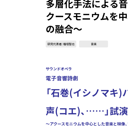
多層化手法による音
クースモニウムを中
の融合〜
研究代表者：檜垣智也
音楽
サウンドオペラ
電子音響詩劇
「石巻(イシノマキ)
声(コエ)、……」
試演
～アクースモニウムを中心とした音楽と映像、