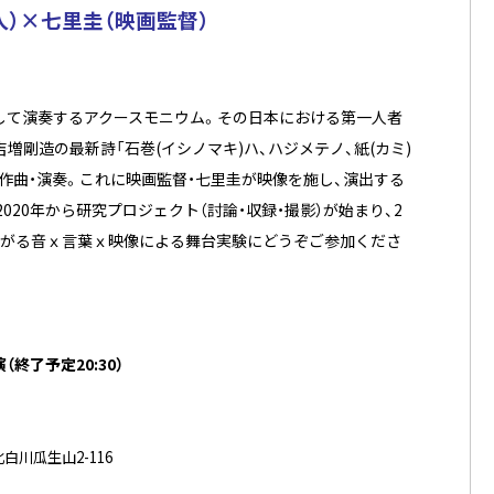
人）×七里圭（映画監督）
して演奏するアクースモニウム。その日本における第一人者
増剛造の最新詩「石巻(イシノマキ)ハ、ハジメテノ、紙(カミ)
作曲・演奏。これに映画監督・七里圭が映像を施し、演出する――
020年から研究プロジェクト（討論・収録・撮影）が始まり、2
上がる音ｘ言葉ｘ映像による舞台実験にどうぞご参加くださ
演（終了予定20:30）
川瓜生山2-116