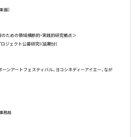
楽器）
容のための領域横断的・実践的研究拠点＞
プロジェクト公募研究I（延期分）
野仁、リボーンアートフェスティバル、ヨコシネディーアイエー、なが
事務局