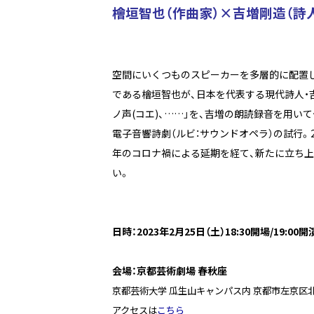
檜垣智也（作曲家）×吉増剛造（詩
空間にいくつものスピーカーを多層的に配置
である檜垣智也が、日本を代表する現代詩人・吉
ノ声(コエ)、……」を、吉増の朗読録音を用いて
電子音響詩劇（ルビ：サウンドオペラ）の試行。2
年のコロナ禍による延期を経て、新たに立ち
い。
日時：2023年2月25日（土）18:30開場/19:00開
会場：京都芸術劇場 春秋座
京都芸術大学 瓜生山キャンパス内 京都市左京区北白
アクセスは
こちら