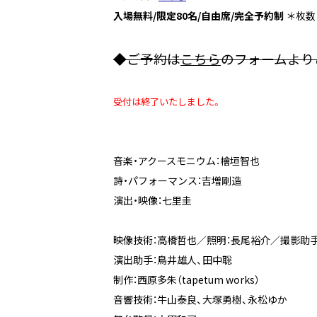
入場
無料/
限定
8
0名
/自由席/完全予約制
＊枚数
◆ご予約は
こちら
のフォームより
受付は終了いたしました。
音楽・アクースモニウム：檜垣智也
詩・パフォーマンス：吉増剛造
演出・映像：七里圭
映像技術：高橋哲也／照明：長尾裕介／撮影助
演出助手：鳥井雄人、田中聡
制作：西原多朱（tapetum works）
音響技術：牛山泰良、大塚勇樹、永松ゆか