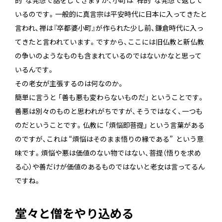
的”な発想で話をしてきますが、小町は“禅的”な発想で返して
いるのです。一般的に真言宗は平安時代に日本に入ってきたと
言われ、禅は『卒都婆小町』が作られた少し前、鎌倉時代に入っ
てきたと言われています。ですから、ここには旧仏教と新仏教
の争いのようなものも含まれているのではないかなと思って
いるんです。
その老女が主張するのは何なのか。
簡単に言うと 「善も悪も変わらないものだ」 ということです。
善悪は別々のものと思われがちですが、そうではなく、一つも
のだということです。仏教に 「煩悩即菩提」 という言葉がある
のですが、これは “煩悩はそのまま悟りの縁である” という意
味です。煩悩や悪は価値のない物ではない、菩提（悟りを求め
る心）や善だけが価値のあるものではないと老女は言ってるん
ですね。
堂々と僧をやり込める