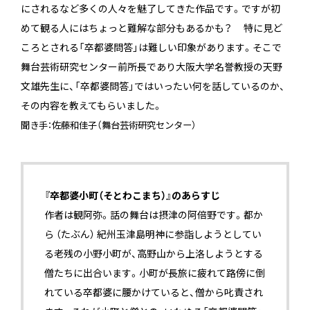
にされるなど多くの人々を魅了してきた作品です。ですが初
めて観る人にはちょっと難解な部分もあるかも？ 特に見ど
ころとされる「卒都婆問答」は難しい印象があります。そこで
舞台芸術研究センター前所長であり大阪大学名誉教授の天野
文雄先生に、「卒都婆問答」ではいったい何を話しているのか、
その内容を教えてもらいました。
聞き手：佐藤和佳子（舞台芸術研究センター）
『卒都婆小町（そとわこまち）』のあらすじ
作者は観阿弥。話の舞台は摂津の阿倍野です。都か
ら （たぶん） 紀州玉津島明神に参詣しようとしてい
る老残の小野小町が、高野山から上洛しようとする
僧たちに出合います。小町が長旅に疲れて路傍に倒
れている卒都婆に腰かけていると、僧から叱責され