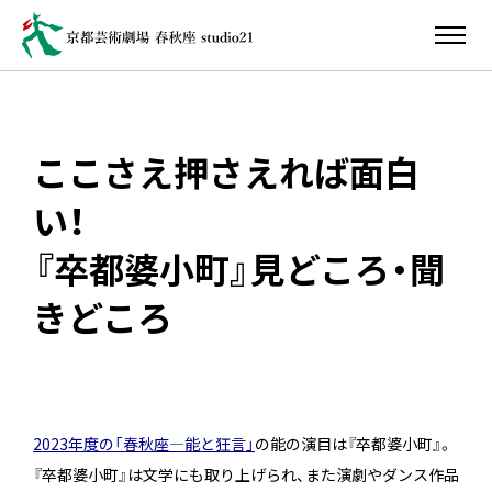
ここさえ押さえれば面白
い！
『卒都婆小町』見どころ・聞
きどころ
2023年度の「春秋座—能と狂言」
の能の演目は『卒都婆小町』。
『卒都婆小町』は文学にも取り上げられ、また演劇やダンス作品