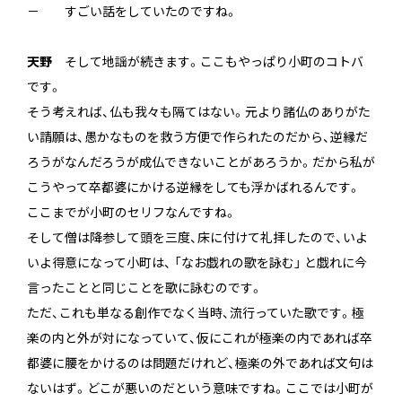
－ すごい話をしていたのですね。
天野
そして地謡が続きます。ここもやっぱり小町のコトバ
です。
そう考えれば、仏も我々も隔てはない。元より諸仏のありがた
い請願は、愚かなものを救う方便で作られたのだから、逆縁だ
ろうがなんだろうが成仏できないことがあろうか。だから私が
こうやって卒都婆にかける逆縁をしても浮かばれるんです。
ここまでが小町のセリフなんですね。
そして僧は降参して頭を三度、床に付けて礼拝したので、いよ
いよ得意になって小町は、 「なお戯れの歌を詠む」 と戯れに今
言ったことと同じことを歌に詠むのです。
ただ、これも単なる創作でなく当時、流行っていた歌です。極
楽の内と外が対になっていて、仮にこれが極楽の内であれば卒
都婆に腰をかけるのは問題だけれど、極楽の外であれば文句は
ないはず。どこが悪いのだという意味ですね。ここでは小町が