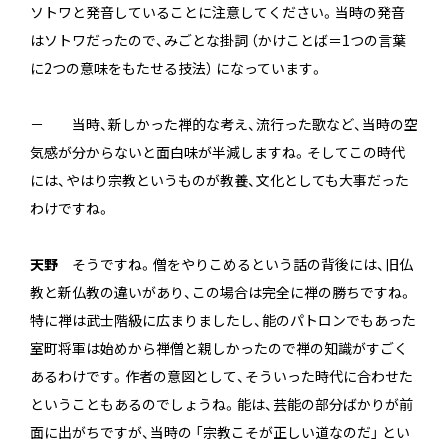
ソトワと発音していることに注意してください。当時の発音
はソトワだったので、みごとな掛詞 （かけことば＝1つの言葉
に2つの意味をもたせる技法） になっています。
－ 当時、新しかった禅的な考え、流行った歌など、当時の空
気感が分からないと面白味が半減しますね。そしてこの時代
には、やはり宗教というものが教養、文化としても大事だった
わけですね。
天野
そうですね。僧をやりこめるという話の背後には、旧仏
教と新仏教の違いがあり、この場合は完全に禅の勝ちですね。
特に禅は武士階級に広まりましたし、能のパトロンでもあった
室町将軍は始めから禅僧と親しかったので禅の知識がすごく
あるわけです。作者の意図として、そういった時代に合わせた
ということもあるのでしょうね。能は、芸能の部分ばかりが前
面に出がちですが、当時の 「宗教こそが正しい道なのだ」 とい