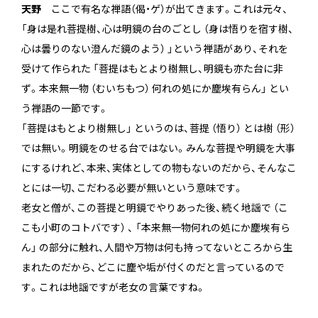
天野
ここで有名な禅語（偈・ゲ）が出てきます。これは元々、
「身は是れ菩提樹、心は明鏡の台のごとし （身は悟りを宿す樹、
心は曇りのない澄んだ鏡のよう） 」という禅語があり、それを
受けて作られた 「菩提はもとより樹無し、明鏡も亦た台に非
ず。本来無一物 （むいちもつ） 何れの処にか塵埃有らん」 とい
う禅語の一節です。
「菩提はもとより樹無し」 というのは、菩提 （悟り） とは樹 （形）
では無い。明鏡をのせる台ではない。みんな菩提や明鏡を大事
にするけれど、本来、実体としての物もないのだから、そんなこ
とには一切、こだわる必要が無いという意味です。
老女と僧が、この菩提と明鏡でやりあった後、続く地謡で （こ
こも小町のコトバです） 、 「本来無一物何れの処にか塵埃有ら
ん」 の部分に触れ、人間や万物は何も持ってないところから生
まれたのだから、どこに塵や垢が付くのだと言っているので
す。これは地謡ですが老女の言葉ですね。