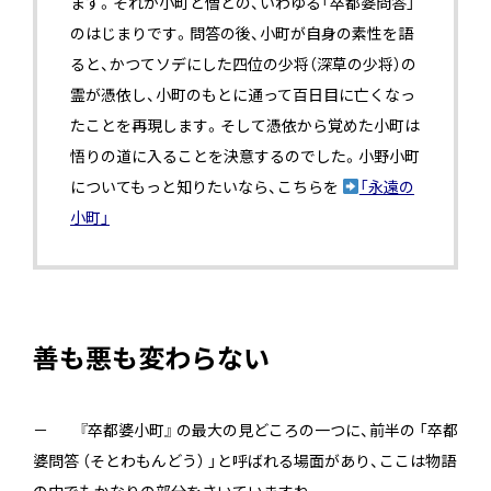
ます。それが小町と僧との、いわゆる「卒都婆問答」
のはじまりです。問答の後、小町が自身の素性を語
ると、かつてソデにした四位の少将（深草の少将）の
霊が憑依し、小町のもとに通って百日目に亡くなっ
たことを再現します。そして憑依から覚めた小町は
悟りの道に入ることを決意するのでした。小野小町
についてもっと知りたいなら、こちらを
「永遠の
小町」
善も悪も変わらない
－ 『卒都婆小町』 の最大の見どころの一つに、前半の 「卒都
婆問答 （そとわもんどう） 」と呼ばれる場面があり、ここは物語