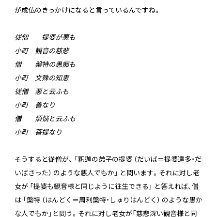
が成仏のきっかけになると言っているんですね。
従僧 提婆が悪も
小町 観音の慈悲
僧 槃特の愚痴も
小町 文殊の知恵
従僧 悪と云ふも
小町 善なり
僧 煩悩と云ふも
小町 菩提なり
そうすると従僧が、 「釈迦の弟子の提婆 （だいば＝提婆達多・だ
いばさった） のような悪人でもか」 と問います。それに対し老
女が 「提婆も観音様と同じように往生できる」 と答えれば、僧
は 「槃特 （はんどく＝周利槃特・しゅりはんどく） のような愚か
な人でもか」と問う。それに対し老女が「慈悲深い観音様と同