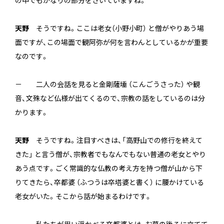
の中でもかなりの部分をさいていますね。
天野
そうですね。ここは老女（小野小町） と僧がやりあう場
面ですが、この場面で観阿弥が何を言わんとしているかが重要
なのです。
－ 二人の会話を見ると金剛薩埵 （こんごうさった） や観
音、文殊など仏様が出てくるので、宗教の話をしているのは分
かります。
天野
そうですね。注目すべきは、「高野山での修行を終えて
きた」 と言う僧が、宗教者でもなんでもない普通の老女とやり
あう点です。ごく常識的な仏教の考え方を持つ僧が山から下
りてきたら、卒都婆 （ふつうは卒塔婆と書く） に腰かけている
老女がいた。そこから話が始まるわけです。