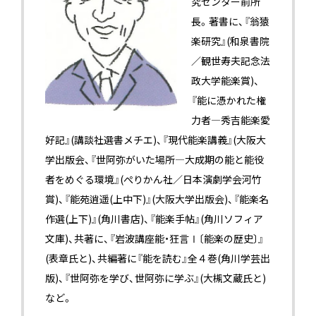
究センター前所
長。著書に、『翁猿
楽研究』(和泉書院
／観世寿夫記念法
政大学能楽賞)、
『能に憑かれた権
力者―秀吉能楽愛
好記』(講談社選書メチエ)、『現代能楽講義』(大阪大
学出版会、『世阿弥がいた場所―大成期の能と能役
者をめぐる環境』(ぺりかん社／日本演劇学会河竹
賞)、『能苑逍遥(上中下)』(大阪大学出版会)、『能楽名
作選(上下)』(角川書店)、『能楽手帖』(角川ソフィア
文庫)、共著に、『岩波講座能・狂言Ⅰ〔能楽の歴史〕』
(表章氏と)、共編著に『能を読む』全４巻(角川学芸出
版)、『世阿弥を学び、世阿弥に学ぶ』(大槻文蔵氏と)
など。