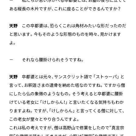
－ 私たちが思い浮かべる卒都婆とは、お墓の後ろに立てて
ある縦長の木片ですが、これに座ることができるんですか？
天野
この卒都婆は、恐らくこれは角材みたいな形だったのだ
と思います。今もそのような形態のものを時々、見かけます
よ。
－ それなら腰掛けられそうですね。
天野
卒都婆とは元々、サンスクリット語で 「ストゥーパ」 と
言って、お釈迦さまの遺骨を納めた塔なのですね。ですから僧
にしたら仏の象徴のようなもの。そう考えると卒都婆に腰掛
けている老女に 「けしからん！」 と言いたくなる気持ちもわか
りますよね。ですが、「けしからん」 と言ってくる僧に対して、
この老女が堂々とやり合うんですよ。
これは私の考えですが、僧は高野山で修業をしたので“真言宗