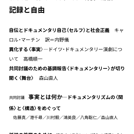
記録と自由
自伝とドキュメンタリ――自己（セルフ）と社会正義
キャ
ロル・マーチン 訳＝内野儀
異化する〈事実
〉―ドイツ・ドキュメンタリー演劇につ
いて 高橋順一
共同討議のための基調報告
〈ドキュメンタリー〉が切り
開く〈舞台〉
森山直人
事実とは何か
―ドキュメンタリズムの〈関
共同討議
係〉と〈構造〉をめぐって
佐藤真／港千尋／川村毅／鴻英良／八角聡仁／森山直人