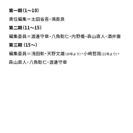
第一期（1～10）
責任編集＝太田省吾・鴻英良
第二期（11～15）
編集委員＝渡邊守章・八角聡仁・内野儀・森山直人・酒井徹
第三期 （15～）
編集委員＝浅田彰・天野文雄
・小崎哲哉
・
（19号より）
（22号より）
森山直人・八角聡仁・渡邊守章