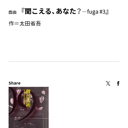
『聞こえる、あなた
？
』
―fuga #3
戯曲
作＝太田省吾
Share