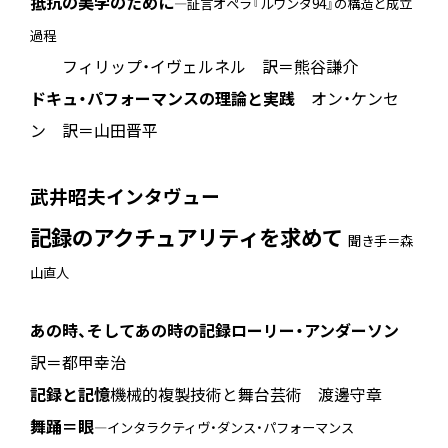
抵抗の美学のために
―証言オペラ『ルワンダ94』の構造と成立
過程
フィリップ・イヴェルネル 訳＝熊谷謙介
ドキュ・パフォーマンスの理論と実践
オン・ケンセ
ン 訳＝山田晋平
武井昭夫インタヴュー
記録のアクチュアリティを求めて
聞き手＝森
山直人
あの時、そしてあの時の記録
ローリー・アンダーソン
訳＝都甲幸治
記録と記憶
――機械的複製技術と舞台芸術 渡邊守章
舞踊＝眼
―インタラクティヴ・ダンス・パフォーマンス