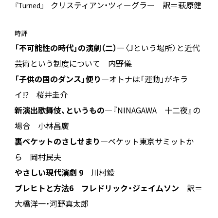
クリスティアン・ツィーグラー 訳＝萩原健
『Turned』
時評
「不可能性の時代」の演劇（二）
―〈Jという場所〉と近代
芸術という制度について 内野儀
「子供の国のダンス」便り
―オトナは「運動」がキラ
イ!? 桜井圭介
新演出歌舞伎、というもの
―『NINAGAWA 十二夜』の
場合 小林昌廣
裏ベケットのさしせまり
―ベケット東京サミットか
ら 岡村民夫
やさしい現代演劇 9
川村毅
ブレヒトと方法6 フレドリック・ジェイムソン
訳＝
大橋洋一・河野真太郎