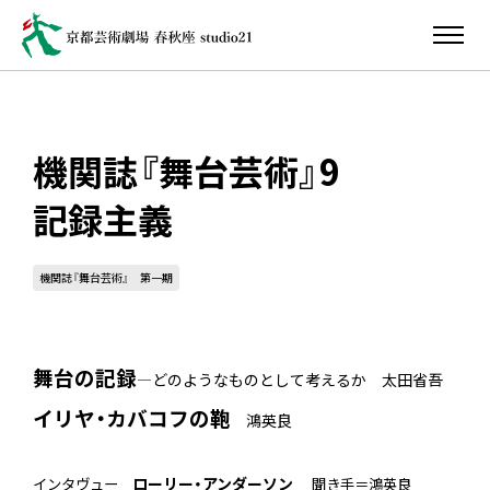
機関誌『舞台芸術』9
記録主義
機関誌『舞台芸術』 第一期
舞台の記録
―どのようなものとして考えるか 太田省吾
イリヤ・カバコフの鞄
鴻英良
ローリー・アンダーソン
インタヴュー
聞き手＝鴻英良