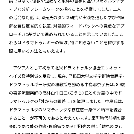
論ではなく、儒教や道教など東洋の哲学に基づいたオルタナテ
ィブな分析フレームワークを探ることを提案しました。二人
の活発な対話は、岡元氏のダンス研究が実践を通した学びや誤
解を含む反省的な執筆、対話的フィードバックへの謙虚なアプ
ローチ、に基づいて進められていることを示していました。こ
れらはドラマトゥルギーの領域、特に知らないことを探求する
際に用いる方法ともいえます。
アジア人として初めて北米ドラマトゥルク協会エリオット
ヘイズ賞特別賞を受賞し、現在、早稲田大学文学学術院舞踊学・
ドラマトゥルギー研究の准教授を務める中島那奈子氏は、89歳
の喜多流能楽師の高林白牛口二（こうじ）氏との対話の中でド
ラマトゥルクの「外からの眼差し」を体現しました。中島氏は、
ドラマトゥルクのソマティックな存在感―身体と精神を統合
すること－が不可欠であると考えています。室町時代前期の能
楽師であり能の作者・理論家である世阿弥の説く「離見の見」、