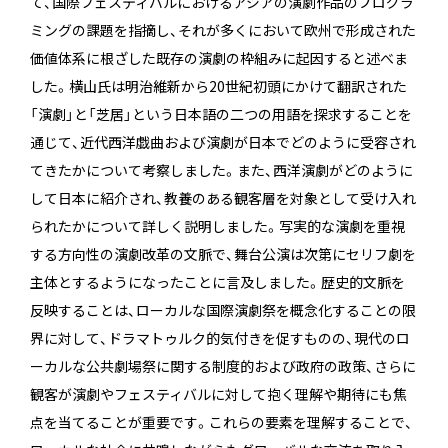
て、国際フェスティバルにおけるアジアの演劇作品のプログラ
ミングの課題を指摘し、それが多くにおいて欧州で形成された
価値体系に根ざした既存の演劇の枠組みに起因すると述べま
した。横山氏は明治維新から20世紀初頭にかけて翻訳された
「演劇」と「芝居」という日本語の二つの用語を探求することを
通じて、近代西洋戯曲および演劇が日本でどのように受容され
てきたかについて考察しました。また、西洋演劇がどのように
して日本に紹介され、教養のある観客層を対象として受け入れ
られたかについて詳しく説明しました。写実的な演劇を重視
する方向性の演劇改革の文脈で、舞台公演は次第にセリフ劇を
主体とするようになったことに言及しました。歴史的文脈を
反映することは、ローカルな国際演劇祭を概念化することの限
界に対して、ドラマトゥルク的気付きを促すものの、現代のロ
ーカルな公共劇場祭に関する制度的および政府の政策、さらに
観客が演劇やフェスティバルに対して抱く理解や期待にも焦
点を当てることが重要です。これらの要素を理解することで、