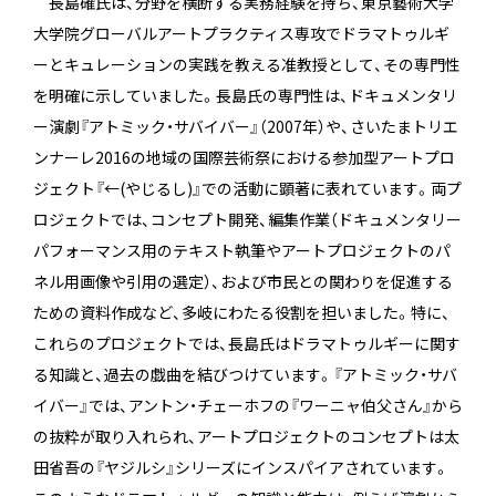
長島確氏は、分野を横断する実務経験を持ち、東京藝術大学
大学院グローバルアートプラクティス専攻でドラマトゥルギ
ーとキュレーションの実践を教える准教授として、その専門性
を明確に示していました。長島氏の専門性は、ドキュメンタリ
ー演劇『アトミック・サバイバー』（2007年）や、さいたまトリエ
ンナーレ2016の地域の国際芸術祭における参加型アートプロ
ジェクト『←(やじるし)』での活動に顕著に表れています。両プ
ロジェクトでは、コンセプト開発、編集作業（ドキュメンタリー
パフォーマンス用のテキスト執筆やアートプロジェクトのパ
ネル用画像や引用の選定）、および市民との関わりを促進する
ための資料作成など、多岐にわたる役割を担いました。特に、
これらのプロジェクトでは、長島氏はドラマトゥルギーに関す
る知識と、過去の戯曲を結びつけています。『アトミック・サバ
イバー』では、アントン・チェーホフの『ワーニャ伯父さん』から
の抜粋が取り入れられ、アートプロジェクトのコンセプトは太
田省吾の『ヤジルシ』シリーズにインスパイアされています。