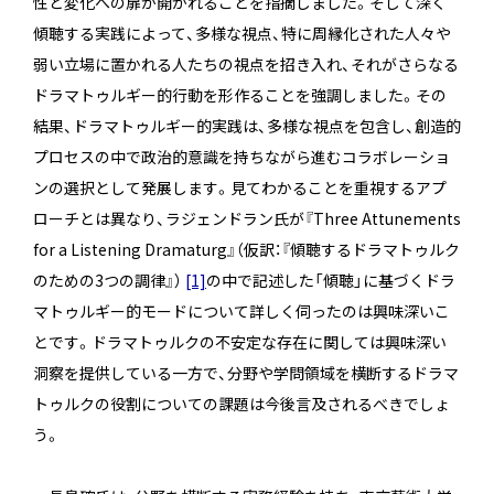
性と変化への扉が開かれることを指摘しました。そして深く
傾聴する実践によって、多様な視点、特に周縁化された人々や
弱い立場に置かれる人たちの視点を招き入れ、それがさらなる
ドラマトゥルギー的行動を形作ることを強調しました。その
結果、ドラマトゥルギー的実践は、多様な視点を包含し、創造的
プロセスの中で政治的意識を持ちながら進むコラボレーショ
ンの選択として発展します。見てわかることを重視するアプ
ローチとは異なり、ラジェンドラン氏が『Three Attunements
for a Listening Dramaturg』（仮訳：『傾聴するドラマトゥルク
のための3つの調律』）
[1]
の中で記述した「傾聴」に基づくドラ
マトゥルギー的モードについて詳しく伺ったのは興味深いこ
とです。ドラマトゥルクの不安定な存在に関しては興味深い
洞察を提供している一方で、分野や学問領域を横断するドラマ
トゥルクの役割についての課題は今後言及されるべきでしょ
う。