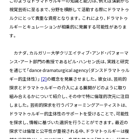
このようなドラマトゥルギーの知識と能力は、例えば演劇から
視覚芸術に至るまで、分野を横断して活動する際にドラマトゥ
ルクにとって貴重な資産となります。これにより、ドラマトゥ
ルギーとキュレーションが相乗的に発展する可能性がありま
す。
カナダ、カルガリー大学クリエイティブ・アンド・パフォーマ
ンス・アート部門の教授であるピル・ハンセン氏は、実践と研究
を通じて「dance dramaturgical agency（ダンスドラマトゥル
ギー的主体性）」
[2]
の概念を発展させました。彼女は、芸術的
探求とドラマトゥルギーの介入による展開がどのように取り
組み合えるかについて紹介し、その中で特に倫理的次元に注目
しました。芸術的探求を行うパフォーミングアーティストは、
ドラマトゥルギー的主体性のサポートを受けることで、可能性
を探求し、情報に基づいた選択を行うことができます。最近の
探求では倫理と公平性が重視される中、ドラマトゥルギーは複