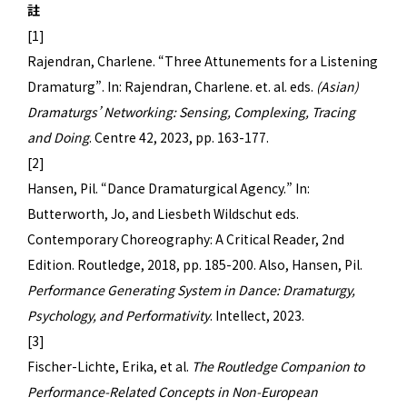
註
[1]
Rajendran, Charlene. “Three Attunements for a Listening
Dramaturg”. In: Rajendran, Charlene. et. al. eds.
(Asian)
Dramaturgs’ Networking: Sensing, Complexing, Tracing
and Doing
. Centre 42, 2023, pp. 163-177.
[2]
Hansen, Pil. “Dance Dramaturgical Agency.” In:
Butterworth, Jo, and Liesbeth Wildschut eds.
Contemporary Choreography: A Critical Reader, 2nd
Edition. Routledge, 2018, pp. 185-200. Also, Hansen, Pil.
Performance Generating System in Dance: Dramaturgy,
Psychology, and Performativity
. Intellect, 2023.
[3]
Fischer-Lichte, Erika, et al.
The Routledge Companion to
Performance-Related Concepts in Non-European