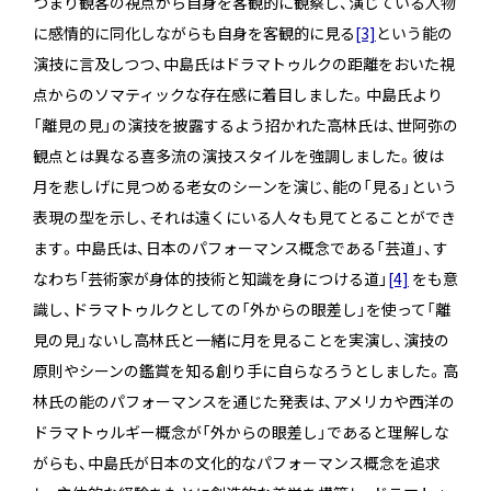
つまり観客の視点から自身を客観的に観察し、演じている人物
に感情的に同化しながらも自身を客観的に見る
[3]
という能の
演技に言及しつつ、中島氏はドラマトゥルクの距離をおいた視
点からのソマティックな存在感に着目しました。中島氏より
「離見の見」の演技を披露するよう招かれた高林氏は、世阿弥の
観点とは異なる喜多流の演技スタイルを強調しました。彼は
月を悲しげに見つめる老女のシーンを演じ、能の「見る」という
表現の型を示し、それは遠くにいる人々も見てとることができ
ます。中島氏は、日本のパフォーマンス概念である「芸道」、す
なわち「芸術家が身体的技術と知識を身につける道」
[4]
をも意
識し、ドラマトゥルクとしての「外からの眼差し」を使って「離
見の見」ないし高林氏と一緒に月を見ることを実演し、演技の
原則やシーンの鑑賞を知る創り手に自らなろうとしました。高
林氏の能のパフォーマンスを通じた発表は、アメリカや西洋の
ドラマトゥルギー概念が「外からの眼差し」であると理解しな
がらも、中島氏が日本の文化的なパフォーマンス概念を追求