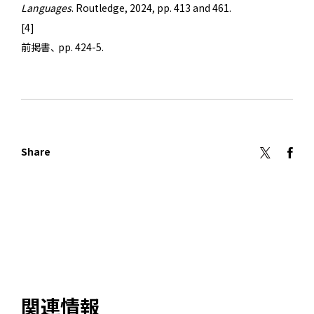
Languages
. Routledge, 2024, pp. 413 and 461.
[4]
前掲書、 pp. 424-5.
Share
関連情報