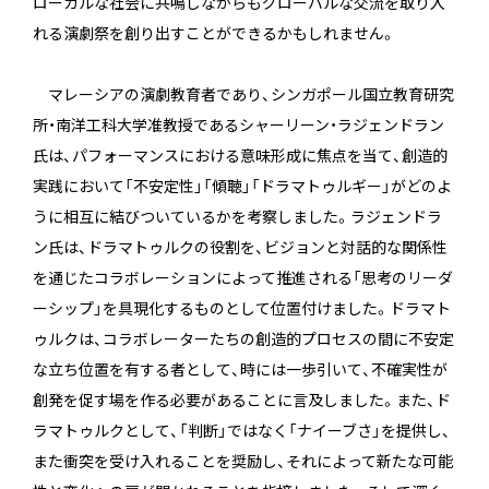
ローカルな社会に共鳴しながらもグローバルな交流を取り入
れる演劇祭を創り出すことができるかもしれません。
マレーシアの演劇教育者であり、シンガポール国立教育研究
所・南洋工科大学准教授であるシャーリーン・ラジェンドラン
氏は、パフォーマンスにおける意味形成に焦点を当て、創造的
実践において「不安定性」「傾聴」「ドラマトゥルギー」がどのよ
うに相互に結びついているかを考察しました。ラジェンドラ
ン氏は、ドラマトゥルクの役割を、ビジョンと対話的な関係性
を通じたコラボレーションによって推進される「思考のリーダ
ーシップ」を具現化するものとして位置付けました。ドラマト
ゥルクは、コラボレーターたちの創造的プロセスの間に不安定
な立ち位置を有する者として、時には一歩引いて、不確実性が
創発を促す場を作る必要があることに言及しました。また、ド
ラマトゥルクとして、「判断」ではなく「ナイーブさ」を提供し、
また衝突を受け入れることを奨励し、それによって新たな可能