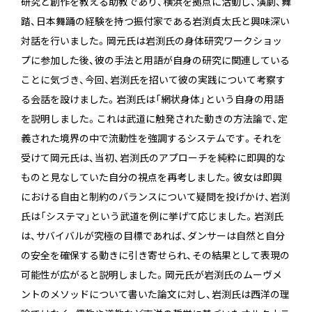
研究と創作を教える助教であり、横浜を拠点に活動し、演劇、舞
踏、日本舞踊の経験を持つ振付家である岩渕貞太氏と興味深い
対話を行いました。岡元氏は岩渕氏の身体研究ワークショッ
プに参加した後、彼の手法と用語が自身の研究に関連している
ことに気づき、今回、岩渕氏を招いて彼の実践について考察す
る会話を設けました。岩渕氏は「網状身体」という自身の用語
を説明しました。これは武道に触発された動きの方法論で、定
義された境界の中で流動性を強調するシステムです。それを
受けて岡元氏は、当初、岩渕氏のアプローチを純粋に即興的な
ものと見なしていた自分の視点を再考しました。彼女は即興
における自由と制約のバランスについて疑問を投げかけ、岩渕
氏は「システマ」という武道を例に挙げて応じました。岩渕氏
は、サバイバルが究極の目標であれば、ダンサーは自然と自分
の安全を確保する動きに引き寄せられ、その結果として表現の
可能性が広がると説明しました。岡元氏が岩渕氏のムーヴメ
ントのメソッドについて書いた論文に対し、岩渕氏は西洋の理