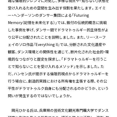
雑な倫理的ジレンマに対処し、多様な視点や「知らない」状態を
受け入れるための空間を生み出す役割を果たします。エイミ
ー・ヘンダーソンのダンサー集団による「Futuring
Memory（記憶を未来化する）」では、振付の伝統的概念に挑戦
した事例を挙げ、ダンサー間でドラマトゥルギー的主体性がよ
り公平に分配されたことを説明しました。また、リー・スーフ
ェイのソロ作品『Everything II』では、分断された文化遺産や
観客、ダンス環境との関係性を通じて、断片化された社会的・環
境的なつながりと歴史を探求し、「ドラマトゥルギーを行うこ
とで知らないことを受け入れるメソッド」を示しました。た
だ、ハンセン氏が提示する倫理的視点からドラマトゥルギーを
行う場合に、創造的実践における所有権を主張する際、その公
平性がドラマトゥルク自身にも分配されるのかどうか、という
問いが発生するのではないでしょうか。
岡元ひかる氏は、兵庫県の芸術文化観光専門職大学でダンス