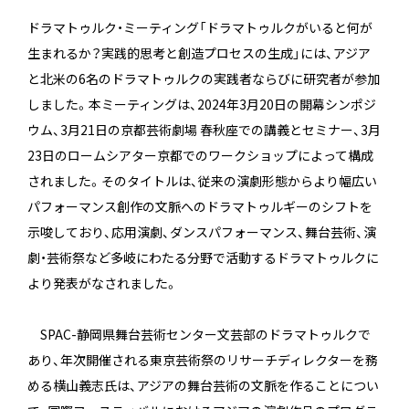
ドラマトゥルク・ミーティング「ドラマトゥルクがいると何が
生まれるか？実践的思考と創造プロセスの生成」には、アジア
と北米の6名のドラマトゥルクの実践者ならびに研究者が参加
しました。本ミーティングは、2024年3月20日の開幕シンポジ
ウム、3月21日の京都芸術劇場 春秋座での講義とセミナー、3月
23日のロームシアター京都でのワークショップによって構成
されました。そのタイトルは、従来の演劇形態からより幅広い
パフォーマンス創作の文脈へのドラマトゥルギーのシフトを
示唆しており、応用演劇、ダンスパフォーマンス、舞台芸術、演
劇・芸術祭など多岐にわたる分野で活動するドラマトゥルクに
より発表がなされました。
SPAC-静岡県舞台芸術センター文芸部のドラマトゥルクで
あり、年次開催される東京芸術祭のリサーチディレクターを務
める横山義志氏は、アジアの舞台芸術の文脈を作ることについ