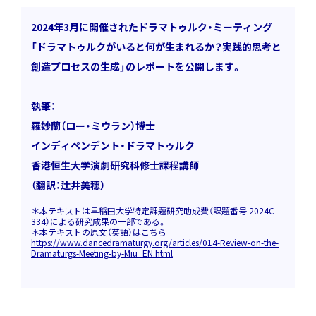
2024年3月に開催されたドラマトゥルク・ミーティング
「ドラマトゥルクがいると何が生まれるか？実践的思考と
創造プロセスの生成」のレポートを公開します。
_
執筆：
羅妙蘭（ロー・ミウラン）博士
インディペンデント・ドラマトゥルク
香港恒生大学演劇研究科修士課程講師
（翻訳：辻井美穂）
＊本テキストは早稲田大学特定課題研究助成費（課題番号 2024C-
334）による研究成果の一部である。
＊本テキストの原文（英語）はこちら
https://www.dancedramaturgy.org/articles/014-Review-on-the-
Dramaturgs-Meeting-by-Miu_EN.html
＿