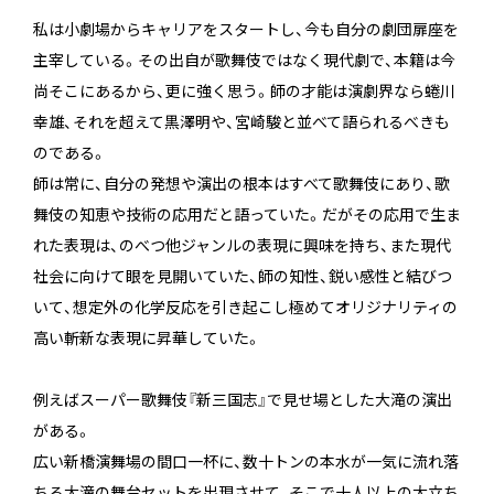
私は小劇場からキャリアをスタートし、今も自分の劇団扉座を
主宰している。その出自が歌舞伎ではなく現代劇で、本籍は今
尚そこにあるから、更に強く思う。師の才能は演劇界なら蜷川
幸雄、それを超えて黒澤明や、宮崎駿と並べて語られるべきも
のである。
師は常に、自分の発想や演出の根本はすべて歌舞伎にあり、歌
舞伎の知恵や技術の応用だと語っていた。だがその応用で生ま
れた表現は、のべつ他ジャンルの表現に興味を持ち、また現代
社会に向けて眼を見開いていた、師の知性、鋭い感性と結びつ
いて、想定外の化学反応を引き起こし極めてオリジナリティの
高い斬新な表現に昇華していた。
例えばスーパー歌舞伎『新三国志』で見せ場とした大滝の演出
がある。
広い新橋演舞場の間口一杯に、数十トンの本水が一気に流れ落
ちる大滝の舞台セットを出現させて、そこで十人以上の大立ち