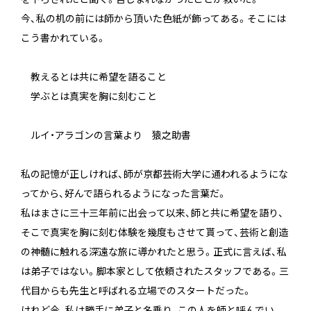
今、私の机の前には師から頂いた色紙が飾ってある。そこには
こう書かれている。
教えるとは共に希望を語ること
学ぶとは真実を胸に刻むこと
ルイ・アラゴンの言葉より 猿之助書
私の記憶が正しければ、師が京都芸術大学に通われるようにな
ってから、好んで語られるようになった言葉だ。
私はまさに三十三年前に出会って以来、師と共に希望を語り、
そこで真実を胸に刻む体験を幾度もさせて貰って、芸術と創造
の神髄に触れる深遠な旅に導かれたと思う。正式に言えば、私
は弟子ではない。脚本家として依頼されたスタッフである。三
代目からも先生と呼ばれる立場でのスタートだった。
けれど今、私は勝手に弟子と名乗り、この人を師と呼んでい