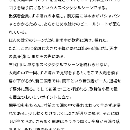
回りを繰り広げるという大スペクタクルシーンである。
出演者全員、ずぶ濡れの水浸し。前方席には本水がバシャバシ
ャとかかるために、あらかじめ水除けのビニールシートが配ら
れている。
ほんの数分のシーンだが、劇場中が歓声に湧き、揺れた。
ただしこれは発想と大きな予算があれば出来る演出だ。天才
の真骨頂は、まだその先にある。
三代目は、単なるスペクタクルでシーンを終わらせない。
大滝の中で一同、ずぶ濡れで見得をすると、そこで大滝を消す
幕が下がるが、新三国志では、関平という若武者が一人、退場せ
ず幕外に残る。そして花道七・三と呼ばれる、歌舞伎小屋で最
も目立つおいしいポイントに立つ。
関平役ももちろん、寸前まで滝の中で暴れまわって全身ずぶ濡
れである。少し動くだけで、水しぶきが辺りに飛ぶ。そこに照
明が当てられ、きらめく飛沫はキラキラ輝く。全身から滴り落
ちる水。それは尊き聖水と化す。