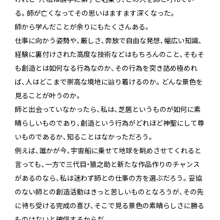
る。師が亡くなってその思いはますます深くなった。
師から学んだことが余りにもたくさんある。
仕事に向かう姿勢や、厳しさ、奔放で自由な発想、幅広い知識、
経験に裏付けされた高度な技術などはもちろんのこと、そもそ
も創造とは如何なる行為なのか、その行為を突き詰め極めれ
ば、人はどこまで崇高な境地に辿り着けるのか。どんな景色を
見ることが叶うのか。
師と出会っていなかったら、私は、芝居というものが如何に素
晴らしいものであり、創造という行為がどれほど神聖にして尊
いものであるか、知ることはなかっただろう。
例えば、誰かが今、宇宙船に乗せて地球を眺めさせてくれると
言っても、一方で三代目・猿之助と新たな作品作りのチャンス
があるのなら、私は迷わず師との仕事の方を選ぶだろう。妥協
のない師との創造活動はきっと苦しいものとなろうが、その先
に待ち受ける完成の喜び、そこで見る景色の素晴らしさに勝る
ものはないと確信するからだ。