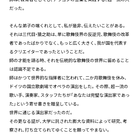
だった。
そんな弟子の端くれとして、私が是非、伝えたいことがある。
それは三代目・猿之助は、単に歌舞伎界の反逆児、歌舞伎の改革
者であったばかりでなく、もっと広く大きく、我が国を代表す
るクリエイターであったということだ。
師の才能を語る時、それを伝統的な歌舞伎の世界に留めること
は認識不足である。
師はかつて世界的な指揮者に乞われて、二か月歌舞伎を休み、
ドイツの国立歌劇場でオペラの演出をした。その際、超一流の
歌い手、演奏家、スタッフたちが「あなたは完璧な演出家であっ
た」という寄せ書きを贈呈している。
世界に通じる演出家だったのだ。
その更なる証が、大学に託された膨大な資料によって研究、考
察され、打ち立てられてゆくことを願ってやまない。