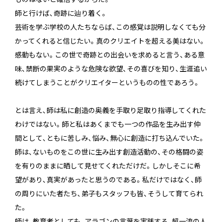
師と行けば、奇跡に辿り着く。
芸術を学ぶ学校の人たちならば、この感覚は説明しなくても分
かってくれると信じたい。真のクリエイトを超える美はない。
感動もない。この世で奇跡との出会いを求めると言う、ある意
味、禁断の果実のような危険な欲望、その喜びを知り、生涯追い
続けてしまうことがクリエイターというものの性であろう。
とは言え、師は私に創造の奥義を手取り足取り指導してくれた
わけではない。師と私はあくまでも一つの作品を生み出す仲
間として、ともに苦しみ、悩み、無心に創造に打ち込んでいた。
師は、ないものをこの世に生み出す創造活動の、その格闘の姿
を有りのままに晒して見せてくれただけだ。しかしそこに希
望があり、真実があったと思うのである。私だけではなく、師
の周りにいた者たち、弟子もスタッフも皆、そうして育てられ
た。
師は、教育者としても、アラゴンの言葉を実践する、超一流の人