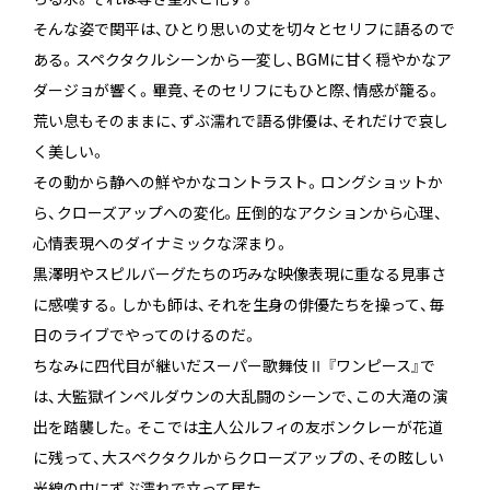
そんな姿で関平は、ひとり思いの丈を切々とセリフに語るので
ある。スペクタクルシーンから一変し、BGMに甘く穏やかなア
ダージョが響く。畢竟、そのセリフにもひと際、情感が籠る。
荒い息もそのままに、ずぶ濡れで語る俳優は、それだけで哀し
く美しい。
その動から静への鮮やかなコントラスト。ロングショットか
ら、クローズアップへの変化。圧倒的なアクションから心理、
心情表現へのダイナミックな深まり。
黒澤明やスピルバーグたちの巧みな映像表現に重なる見事さ
に感嘆する。しかも師は、それを生身の俳優たちを操って、毎
日のライブでやってのけるのだ。
ちなみに四代目が継いだスーパー歌舞伎Ⅱ 『ワンピース』で
は、大監獄インペルダウンの大乱闘のシーンで、この大滝の演
出を踏襲した。そこでは主人公ルフィの友ボンクレーが花道
に残って、大スペクタクルからクローズアップの、その眩しい
光線の中にずぶ濡れで立って居た。