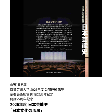
会場：
春秋座
京都芸術大学 2026年度 公開連続講座
京都芸術劇場 開場25周年記念
開講25周年記念
2026年度 日本芸能史
「日本文化の深層」