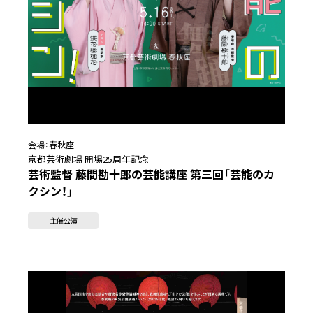
会場：
春秋座
京都芸術劇場 開場25周年記念
芸術監督 藤間勘十郎の芸能講座 第三回「芸能のカ
クシン！」
主催公演