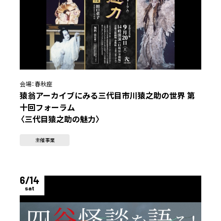
会場：
春秋座
猿翁アーカイブにみる三代目市川猿之助の世界 第
十回フォーラム
〈三代目猿之助の魅力〉
主催事業
6/14
sat