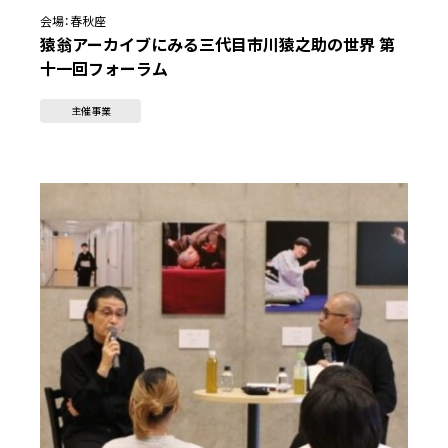
会場：
春秋座
猿翁アーカイブにみる三代目市川猿之助の世界 第
十一回フォーラム
主催事業