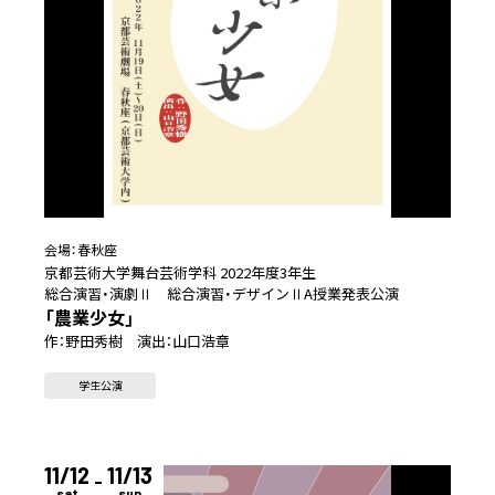
会場：
春秋座
京都芸術大学舞台芸術学科 2022年度3年生
総合演習・演劇Ⅱ 総合演習・デザインⅡA授業発表公演
「農業少女」
作：野田秀樹 演出：山口浩章
学生公演
11/12
11/13
sat
sun