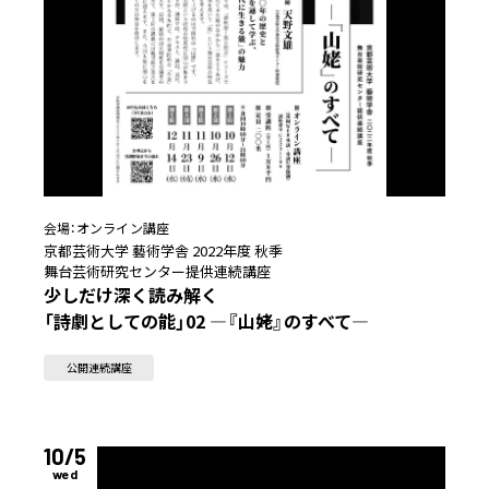
会場：
オンライン講座
京都芸術大学 藝術学舎 2022年度 秋季
舞台芸術研究センター提供連続講座
少しだけ深く読み解く
「詩劇としての能」02 ―『山姥』のすべて―
公開連続講座
10/5
wed