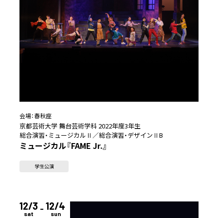
会場：
春秋座
京都芸術大学 舞台芸術学科 2022年度3年生
総合演習・ミュージカルⅡ／総合演習・デザインⅡB
ミュージカル『FAME Jr.』
学生公演
12/3
12/4
sat
sun