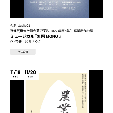
会場：
studio21
京都芸術大学舞台芸術学科 2022 年度4年生 卒業制作公演
ミュージカル『無題 MONO 』
作・音楽 浅井さやか
学生公演
11/19
11/20
sat
sun