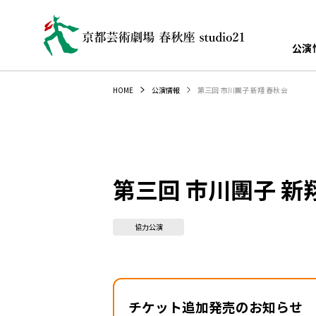
公演
第三回 市川團子 新翔 春秋会
HOME
公演情報
第三回 市川團子 新
協力公演
チケット追加発売のお知らせ