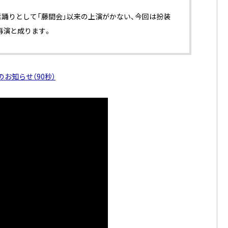
素踊りとして「藤間会」以来の上演がかない、今回は扮装
再演と成ります。
のお知らせ（90秒）