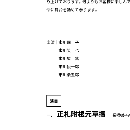
り上げております。何よりもお客様に楽しんで
命に舞台を勤めて参ります。
出演｜市川團 子
市川笑 也
市川猿 紫
市川段一郎
市川染五郎
演目
正札附根元草摺
一、
長唄囃子