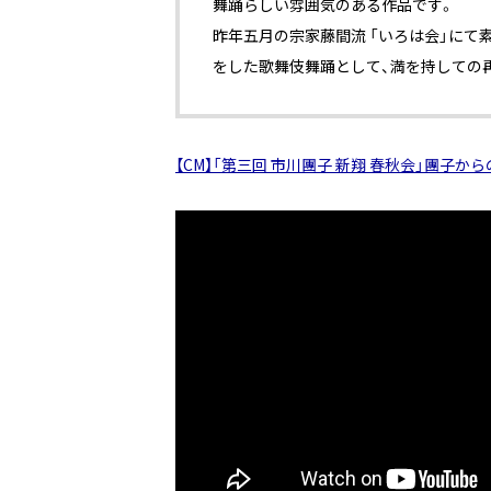
舞踊らしい雰囲気のある作品です。
昨年五月の宗家藤間流 「いろは会」にて
をした歌舞伎舞踊として、満を持しての
【CM】「第三回 市川團子 新翔 春秋会」團子から