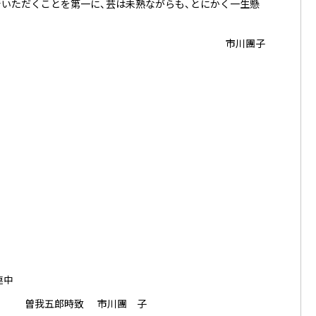
いただくことを第一に、芸は未熟ながらも、とにかく一生懸
市川團子
連中
曽我五郎時致
市川團 子