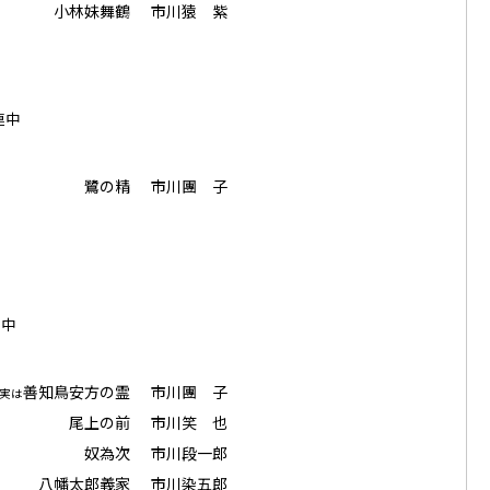
小林妹舞鶴
市川猿 紫
連中
鷺の精
市川團 子
連 中
善知鳥安方の霊
市川團 子
実は
尾上の前
市川笑 也
奴為次
市川段一郎
八幡太郎義家
市川染五郎