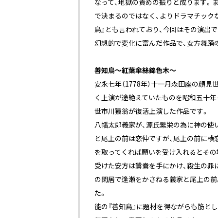
なって、地獄の責めの振りと成ります。
で決まるのではなく、よりドラマチック
鳥』とも言われており、今回はその演出
幻想的で変化に富んだ作品で、女方舞踊
善知鳥〜紅葉傘絲錦色木〜
安永七年（1778年）十一月森田座の顔
く上演が途絶えていたものを昭和五十年（1
世市川猿翁が復活上演した作品です。
八幡太郎義家が、源氏繁栄の為に神の使
と尾上の前は恋仲ですが、尾上の前に横
を取ってくれば願いを受け入れるとその
受けた安方は鴛鴦を手にかけ、殺生の罪
の閑居で逢瀬をかさねる義家と尾上の前
た。
能の『善知鳥』に題材を得ながらも筋とし