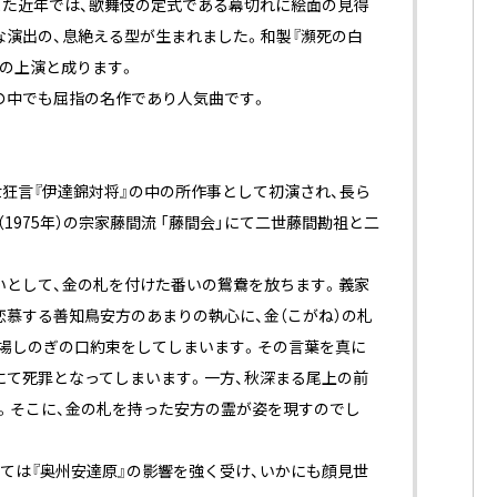
また近年では、歌舞伎の定式である幕切れに絵面の見得
な演出の、息絶える型が生まれました。和製『瀕死の白
での上演と成ります。
の中でも屈指の名作であり人気曲です。
見世狂言『伊達錦対将』の中の所作事として初演され、長ら
975年）の宗家藤間流 「藤間会」にて二世藤間勘祖と二
いとして、金の札を付けた番いの鴛鴦を放ちます。義家
恋慕する善知鳥安方のあまりの執心に、金（こがね）の札
場しのぎの口約束をしてしまいます。その言葉を真に
にて死罪となってしまいます。一方、秋深まる尾上の前
。そこに、金の札を持った安方の霊が姿を現すのでし
ては『奥州安達原』の影響を強く受け、いかにも顔見世