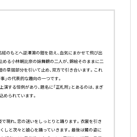
祐経のもとへ逆澤瀉の鎧を抱え、血気にまかせて飛び出
止める小林朝比奈の妹舞鶴の二人が、錦絵そのままに二
鎧の草摺部分を引いて止め、双方で引き合います。これ
合事」の代表的な趣向の一つです。
上演する恒例があり、題名に「正札附」とあるのは、まぎ
込められています。
姿で現れ、恋の迷いをしっとりと踊ります。衣裳を引き
尽くしと次々と娘心を踊っていきます。最後は鷺の姿に