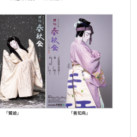
「鷺娘」
「善知鳥」