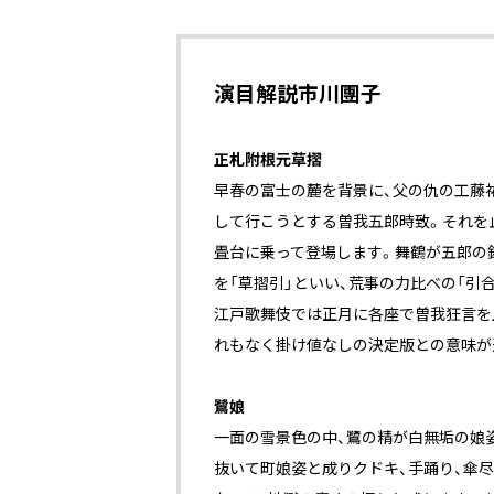
演目解説――市川團子
正札附根元草摺
早春の富士の麓を背景に、父の仇の工藤
して行こうとする曽我五郎時致。それを
畳台に乗って登場します。舞鶴が五郎の
を「草摺引」といい、荒事の力比べの「引
江戸歌舞伎では正月に各座で曽我狂言を
れもなく掛け値なしの決定版との意味が
鷺娘
一面の雪景色の中、鷺の精が白無垢の娘
抜いて町娘姿と成りクドキ、手踊り、傘