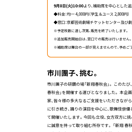
9月8日(火)10:00
より、
補助席を中心とした追
◆料金：均一 4,000円（学生＆ユース 2,800円）
◆窓口：京都芸術劇場チケットセンター及び
※予定枚数に達し次第、販売を終了いたします。
※追加販売開始日は、窓口での販売は行いません
※補助席は舞台の一部が見えませんので、予めご
市川團子、挑む。
市川團子の研鑽の場「新翔春秋会」。 このたび、
春秋会」を開催する運びとなりました。 本企
家、皆々様の多大なるご支援をいただきながら
に引き続き、踊りの演目を中心に、歌舞伎俳優
て開催いたします。今回も立役、女方双方に挑
に誠意を持って取り組む所存です。 「新翔 