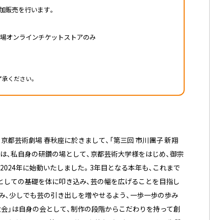
加販売を行います。
劇場オンラインチケットストアのみ
。
了承ください。
京都芸術劇場 春秋座に於きまして、「第三回 市川團子 新翔
画は、私自身の研鑽の場として、京都芸術大学様をはじめ、御宗
2024年に始動いたしました。3年目となる本年も、これまで
としての基礎を体に叩き込み、芸の幅を広げることを目指し
み、少しでも芸の引き出しを増やせるよう、一歩一歩の歩み
春秋会」は自身の会として、制作の段階からこだわりを持って創