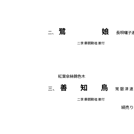
鷺 娘
二、
長唄囃子
二世 藤間勘祖 振付
紅葉傘絲錦色木
善 知 鳥
三、
常 磐 津 
二世 藤間勘祖 振付
絹売り