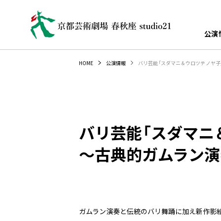
公演
バリ芸能「スダマニ＆ウロツテノヤ子
HOME
公演情報
バリ芸能「スダマニ
～古典的ガムラン演
ガムラン演奏と伝統のバリ舞踊に加え新作影