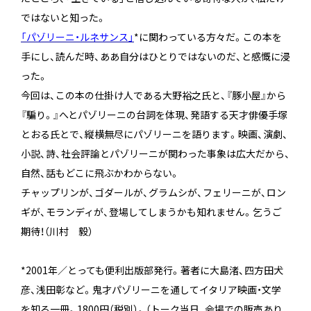
ではないと知った。
「パゾリーニ・ルネサンス」
*に関わっている方々だ。この本を
手にし、読んだ時、ああ自分はひとりではないのだ、と感慨に浸
った。
今回は、この本の仕掛け人である大野裕之氏と、『豚小屋』から
『騙り。』へとパゾリーニの台詞を体現、発語する天才俳優手塚
とおる氏とで、縦横無尽にパゾリーニを語ります。映画、演劇、
小説、詩、社会評論とパゾリーニが関わった事象は広大だから、
自然、話もどこに飛ぶかわからない。
チャップリンが、ゴダールが、グラムシが、フェリーニが、ロン
ギが、モランディが、登場してしまうかも知れません。乞うご
期待！（川村 毅）
*2001年／とっても便利出版部発行。著者に大島渚、四方田犬
彦、浅田彰など。鬼才パゾリーニを通してイタリア映画・文学
を知る一冊。1800円（税別）。（トーク当日、会場での販売あり