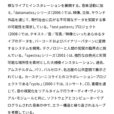
様なライブとインスタレーションを展開する。音楽活動に加
え、「datamatics」シリーズ（2006-）では、映像、立体、サウンド
作品を通じて、現代社会に広がる不可視なデータを知覚する事
の可能性を探求している。「test pattern」プロジェクト
（2008-）では、テキスト／音／写真／映像といったあらゆるタ
イプのデータを、バーコードおよびバイナリーパターンに変換
するシステムを開発。テクノロジーと人間の知覚の臨界点に挑
んでいる。「spectra」シリーズ（2001-）は、強烈な白色光と形質
可能な場所性を素材とした大規模インスタレーション。過去、
アムステルダム、パリ、バルセロナ、名古屋の公共空間で展示さ
れている。カーステン・ニコライとのコラボレーション・プロジ
ェクトである「cyclo.」（2000-）では、コンサート、CD、書籍を通
じて、音の視覚化をリアルタイムで行うオーディオ・ヴィジュ
アル・モジュールと共に、ソフトウェアとコンピューターでプ
ログラムされた音楽の中で、エラー構造と繰り返されるループ
を考察している。