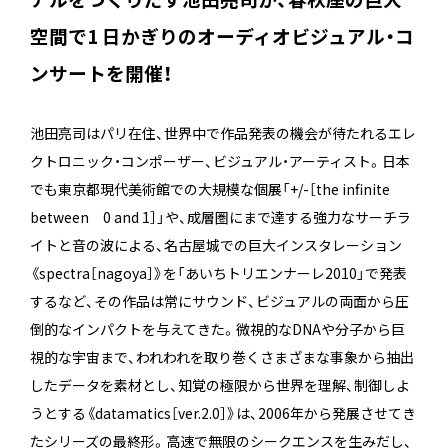
空間で1 日かぎりのオーディオビジュアル・コ
ンサートを開催！
池田亮司はパリ在住、世界中で作品発表の機会が待たれるエレ
クトロニック・コンポーザー、ビジュアル・アーティスト。日本
でも東京都現代美術館での大規模な個展「+/-［the infinite
between 0 and 1］」や、成層圏にまで達する強力なサーチラ
イトと音の波による、名古屋城での巨大インスタレーション
《spectra［nagoya］》を「あいちトリエンナーレ2010」で発表
するなど、その作品は常にサウンド、ビジュアルの両面から圧
倒的なインパクトを与えてきた。微視的なDNAや分子から巨
視的な宇宙まで、われわれを取り巻くさまざまな事象から抽出
したデータを素材とし、知覚の極限から世界を理解、制御しよ
うとする《datamatics［ver.2.0］》は、2006年から発展させてき
たシリーズの最終形。高速で無限のシークエンスを生みだし、