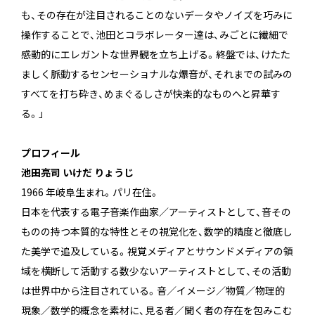
も、その存在が注目されることのないデータやノイズを巧みに
操作することで、池田とコラボレーター達は、みごとに繊細で
感動的にエレガントな世界観を立ち上げる。終盤では、けたた
ましく脈動するセンセーショナルな爆音が、それまでの試みの
すべてを打ち砕き、めまぐるしさが快楽的なものへと昇華す
る。」
プロフィール
池田亮司 いけだ りょうじ
1966 年岐阜生まれ。パリ在住。
日本を代表する電子音楽作曲家／アーティストとして、音その
ものの持つ本質的な特性とその視覚化を、数学的精度と徹底し
た美学で追及している。視覚メディアとサウンドメディアの領
域を横断して活動する数少ないアーティストとして、その活動
は世界中から注目されている。音／イメージ／物質／物理的
現象／数学的概念を素材に、見る者／聞く者の存在を包みこむ