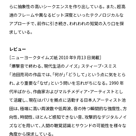
らに抽象性の高いシークエンスを作り出している。また、超高
速のフレームや異なるビット深度といったテクノロジカルな
アプローチで、前作に引き続き、われわれの知覚の入り口を探
求している。
レビュー
［ニューヨークタイムズ紙 2010 年9 月13 日掲載］
「爆撃音で終わる、現代生活のノイズ」 スティーブ・スミス
「池田亮司の作品では、「何が」「どうして」という点に気をとら
れ、より重要な「なぜ」という問いを忘れがちになる。1990 年
代半ばから、作曲家およびマルチメディア・アーティストとし
て活躍し、現在はパリを拠点に活動する日本人アーティスト池
田は、極端に高い周波数や低周波、音の持つ瞬間的な強度性、方
向性、時間性、ほとんど感知できない音、攻撃的なデジタルノイ
ズなどを用いて、人間の聴覚認識とサウンドの可能性を様々な
角度から探求している。