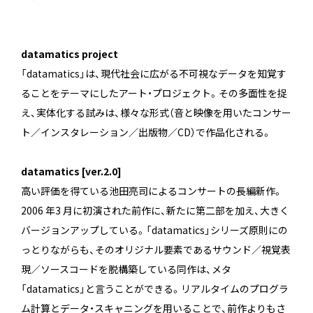
datamatics project
「datamatics」は、現代社会に広がる不可視なデータを知覚す
ることをテーマにしたアート・プロジェクト。その多面性を捉
え、実体化する試みは、様々な形式（音と映像を用いたコンサー
ト／インスタレーション／出版物／CD）で作品化される。
datamatics [ver.2.0]
高い評価を得ている池田亮司によるコンサートの長編新作。
2006 年3 月に初演された前作に、新たに第二部を加え、大きく
バージョンアップしている。「datamatics」シリーズ原則にの
っとりながらも、そのオリジナル要素であるサウンド／視覚表
現／ソースコードを脱構築している同作は、メタ
「datamatics」と言うことができる。リアルタイムのプログラ
ム計算とデータ・スキャニングを用いることで、前作よりもさ