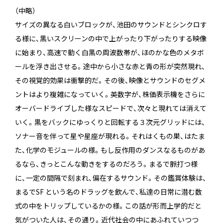
（中略）
サイズの異なる白いブロックが、池田のサウンドとシンクロす
る様に、黒いスクリーンの中で上がったり下がったりする映像
に始まり、高速で動く白黒の周波数帯が、ほのかな色のメタボ
ールを浮き出させる。途中から小さな赤と青の形が突然現れ、
その視覚的効果は衝撃的だ。その後、映像とサウンドのセグメ
ントはより複雑になっていく。英数字が、株価表示機をさらに
オーバードライブした様なスピードで、次々と現れては消えて
いく。黒をバックにゆっくりと回転する３次元グリッドには、
ソナー音を伴って星や星座が現れる。それはくもの巣、はたま
た、化学のモジュールの様。もし反作用のダンスなるものがあ
るなら、きっとこんな動きをするのだろう。まるで脈打つ様
に、一定の間隔で刻まれ、偏在するサウンド。その鑑賞体験は、
まるでSF という名のドラッグを飲んで、私達の日常に潜む数
式の中をトリップしているかの様。この話が形而上学的だと
気がついた人は、その通り。近代社会の中にあふれていつつ