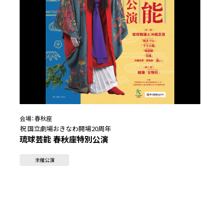
会場：
春秋座
祝 国立劇場おきなわ開場20周年
琉球芸能 春秋座特別公演
主催公演