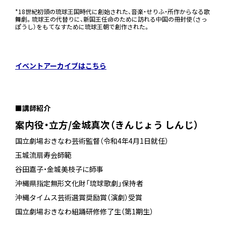
*18世紀初頭の琉球王国時代に創始された、音楽・せりふ・所作からなる歌
舞劇。琉球王の代替りに、新国王任命のために訪れる中国の冊封使（さっ
ぽうし）をもてなすために琉球王朝で創作された。
＿
イベントアーカイブはこちら
＿
■講師紹介
案内役・立方/金城真次（きんじょう しんじ）
国立劇場おきなわ芸術監督（令和4年4月1日就任）
玉城流扇寿会師範
谷田嘉子・金城美枝子に師事
沖縄県指定無形文化財「琉球歌劇」保持者
沖縄タイムス芸術選賞奨励賞（演劇）受賞
国立劇場おきなわ組踊研修修了生（第1期生）