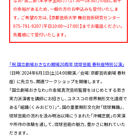
なお「第二部〈本学学生向け〉（17:30～18:30）」の回に若干
の余裕があるため、一般の方のお申込みも受付いたしま
す。ご希望の方は、【京都芸術大学 舞台芸術研究センター
075-791-9207（平日10:00～17:00）】までお電話ください。
先着順にて受付いたします。
「祝 国立劇場おきなわ開場20周年 琉球芸能 春秋座特別公演」
（日時：2024年6月1日(土)14:00開演／会場：京都芸術劇場 春秋
座） に先立ち、関連ワークショップを開催します。
「国立劇場おきなわ」の金城真次芸術監督をはじめとする若き
実力派演者を講師にお招きし、ユネスコの世界無形文化遺産で
ある「組踊（くみおどり）」*、国の重要無形文化財「琉球舞踊」、
琉球芸能の流れを汲み明治以降にうまれた「沖縄芝居」の実演
や所作の体験を通して、琉球芸能の魅力、豊かさに触れていた
だきます。