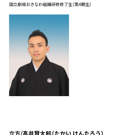
国立劇場おきなわ組踊研修修了生（第4期生）
立方/髙井賢太郎（たかい けんたろう）