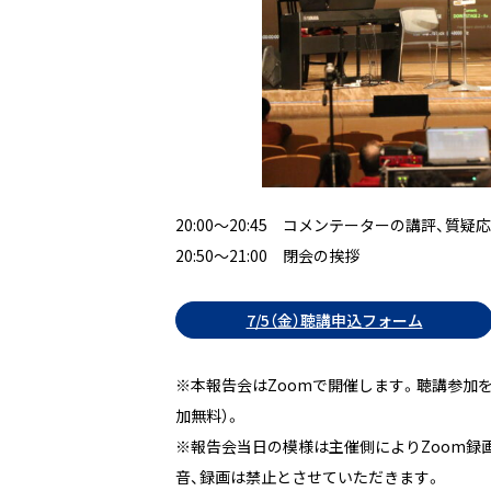
20:00～20:45 コメンテーターの講評、質疑
20:50～21:00 閉会の挨拶
＿
7/5（金）聴講申込フォーム
＿
※本報告会はZoomで開催します。聴講参加
加無料）。
※報告会当日の模様は主催側によりZoom録
音、録画は禁止とさせていただきます。