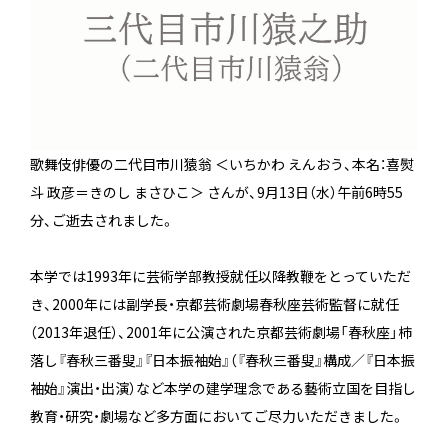
歌舞伎俳優の二代目市川猿翁 ＜いちかわ えんおう、本名：喜熨
斗 政彦＝きのし まさひこ＞ さんが、9月13日（水）午前6時55
分、ご逝去されました。
本学では1993年に芸術学部教授就任以降教鞭をとっていただ
き、2000年には副学長・京都芸術劇場春秋座芸術監督に就任
（2013年退任）、2001年に公演された京都芸術劇場「春秋座」柿
落し『春秋三番叟』『日本振袖始』（『春秋三番叟』構成／『日本振
袖始』演出・出演）など本学の建学理念である藝術立国を目指し
教育・研究・劇場など多方面においてご尽力いただきました。