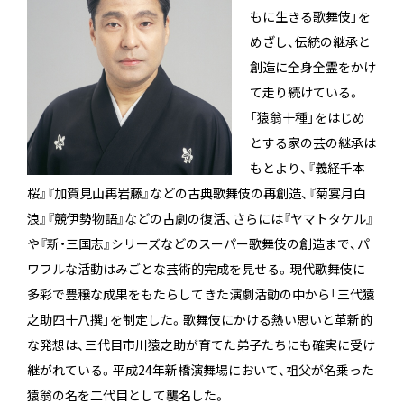
もに生きる歌舞伎」を
めざし、伝統の継承と
創造に全身全霊をかけ
て走り続けている。
「猿翁十種」をはじめ
とする家の芸の継承は
もとより、『義経千本
桜』『加賀見山再岩藤』などの古典歌舞伎の再創造、『菊宴月白
浪』『競伊勢物語』などの古劇の復活、さらには『ヤマトタケル』
や『新・三国志』シリーズなどのスーパー歌舞伎の創造まで、パ
ワフルな活動はみごとな芸術的完成を見せる。現代歌舞伎に
多彩で豊穣な成果をもたらしてきた演劇活動の中から「三代猿
之助四十八撰」を制定した。歌舞伎にかける熱い思いと革新的
な発想は、三代目市川猿之助が育てた弟子たちにも確実に受け
継がれている。平成24年新橋演舞場において、祖父が名乗った
猿翁の名を二代目として襲名した。